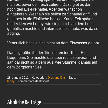
man es, bevor der Teich zufriert. Dazu gibt es dann
noch den Eis-Freihalter. Aber der war schon
eingefroren. Weshalb sie selbst zu Schaufel griff und
ein Loch in die Eisfläche hackte. Kurze Zeit später
entdeckten wir Lenny, wie sie es sich an dem Loch
gemütlich machte und interessiert schaute, was da so
abging.
Vermutlich hat sie sich nicht an dem Eiswasser gelabt.
Damit gebührt ihr der Titel der ersten Teich-Eis-
Begeherin. Sie machte das aber recht souverän und
sah gar nicht so albern aus, wie Stummel damals auf
dem Borgdorfer See.
28. Januar 2012
|
Kategorien:
Dies und Das
|
Tags:
für
lenny
|
Kommentare deaktiviert
Ein
bisschen
Winter
Ähnliche Beiträge