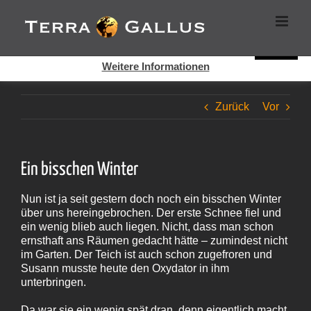
Zum
Cookies helfen auf auf dieser Seite bei der Bereitstellung der
Inhalt
Dienste. Durch die Nutzung dieser Webseite erklären Sie sich
springen
damit einverstanden, dass Cookies gesetzt werden.
Super!
Weitere Informationen
Zurück
Vor
Ein bisschen Winter
Nun ist ja seit gestern doch noch ein bisschen Winter
über uns hereingebrochen. Der erste Schnee fiel und
ein wenig blieb auch liegen. Nicht, dass man schon
ernsthaft ans Räumen gedacht hätte – zumindest nicht
im Garten. Der Teich ist auch schon zugefroren und
Susann musste heute den Oxydator in ihm
unterbringen.
Da war sie ein wenig spät dran, denn eigentlich macht