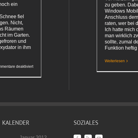
 noch ein
zu geben. Dab
Windows Mobil
Schnee fiel
Anschluss dem
gen. Nicht,
raten, wer bei
ans Räumen
Ich hatte mich 
cht im Garten.
man wirklich z
gefroren und
sollte, zumal d
ydator in ihm
Funktion heftig
Weiterlesen
für
mentare deaktiviert
Ein
bisschen
Winter
KALENDER
SOZIALES
Januar 2012