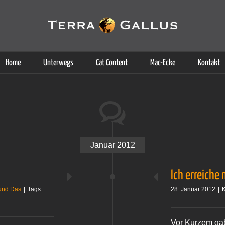
g der Dienste. Durch die Nutzung dieser Webseite erklären Sie sich d
Weitere Informationen
Home
Unterwegs
Cat Content
Mac-Ecke
Kontakt
Januar 2012
Ich erreiche
und Das
|
Tags:
28. Januar 2012
|
K
Vor Kurzem gab