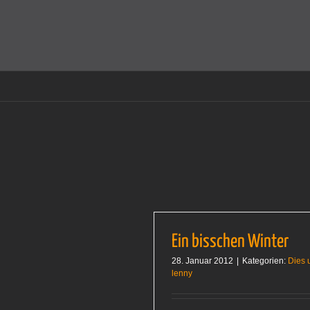
Zum
Inhalt
Cookies helfen auf auf dieser Seite bei der Bereitstellun
springen
Ein bisschen Winter
28. Januar 2012
|
Kategorien:
Dies 
lenny