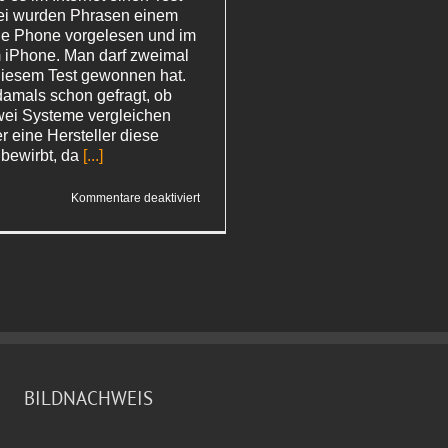
ei wurden Phrasen einem
e Phone vorgelesen und im
 iPhone. Man darf zweimal
 diesem Test gewonnen hat.
damals schon gefragt, ob
wei Systeme vergleichen
er eine Hersteller diese
 bewirbt, da
[...]
für
Kommentare deaktiviert
Ich
erreiche
meine
Frau nicht
BILDNACHWEIS