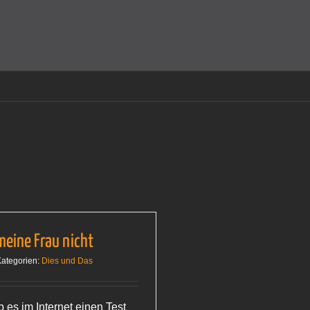
amit einverstanden, dass Cookies gesetzt werden.
Super!
 meine Frau nicht
ategorien:
Dies und Das
 es im Internet einen Test