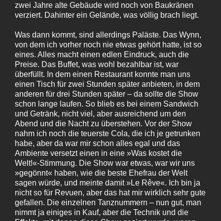
zwei Jahre alte Gebäude wird noch von Baukränen
verziert. Dahinter ein Gelände, was völlig brach liegt.
Was dann kommt, sind allerdings Paläste. Das Wynn,
von dem ich vorher noch nie etwas gehört hatte, ist so
eines. Alles macht einen edlen Eindruck, auch die
Preise. Das Buffet, was wohl bezahlbar ist, war
überfüllt. In dem einen Restaurant konnte man uns
einen Tisch für zwei Stunden später anbieten, in dem
anderen für drei Stunden später – da sollte die Show
schon lange laufen. So blieb es bei einem Sandwich
und Getränk, nicht viel, aber ausreichend um den
Abend und die Nacht zu überstehen. Vor der Show
nahm ich noch die teuerste Cola, die ich je getrunken
habe, aber da war mir schon alles egal und das
Ambiente versetzt einen in eine »Was kostet die
Welt!«-Stimmung. Die Show war etwas, war wir uns
»gegönnt« haben, wie die beste Ehefrau der Welt
sagen würde, und meinte damit »Le Rêve«. Ich bin ja
nicht so für Revuen, aber das hat mir wirklich sehr gute
gefallen. Die einzelnen Tanznummern – nun gut, man
nimmt ja einiges in Kauf, aber die Technik und die