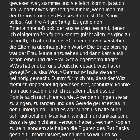
gewesen war, stammte und vielleicht kommt ja auch
mal wieder etwas großartiges hinein, wenn man mit
der Renovierung des Hauses durch ist. Die Show
selbst: Auf ihre Art großartig. Es gab einen
Entertainment-Block, der aus Witzen bestand, denen
ich einigermaßen folgen konnte (nicht allen, es ging zu
schnell), ich aber dachte: »Oh nein, davon verstehen
die Eltern ja überhaupt kein Wort.« Die Entgeisterung
war der Frau Mama anzusehen und dann kam auch
schon einer und die Frau Schwiegermama fragte:
»Was hat er über uns Deutsche gesagt, was hat er
gesagt?« Ja, das Wort »Germans« hatte sie sehr
hellhörig gemacht. Dumm für mich nur, dass der Witz
ziemlich doppeldeutig gewesen war, schmutzig könnte
man auch sagen, und ich zu allem Überfluss der
Pointe auch nicht Herr wurde. Aber dann fingen sie an
zu singen, zu tanzen und das Gerede geriet etwas in
den Hintergrund – und es war super. Es hatte allen
sehr gut gefallen. Man kann wirklich nur dankbar sein,
dass sie gar nicht erst versucht haben, »echte« Kopien
zu sein, sondern sie haben die Figuren des Rat Packs
gespielt – modernisiert, wenn man so will und so