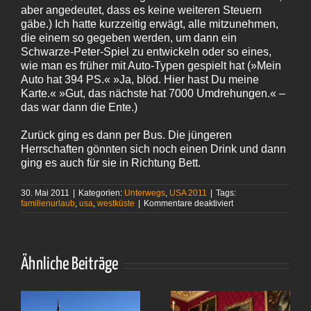
aber angedeutet, dass es keine weiteren Steuern
gäbe.) Ich hatte kurzzeitig erwägt, alle mitzunehmen,
die einem so gegeben werden, um dann ein
Schwarze-Peter-Spiel zu entwickeln oder so eines,
wie man es früher mit Auto-Typen gespielt hat (»Mein
Auto hat 394 PS.« »Ja, blöd. Hier hast Du meine
Karte.« »Gut, das nächste hat 7000 Umdrehungen.« –
das war dann die Ente.)
Zurück ging es dann per Bus. Die jüngeren
Herrschaften gönnten sich noch einen Drink und dann
ging es auch für sie in Richtung Bett.
30. Mai 2011
|
Kategorien:
Unterwegs
,
USA 2011
|
Tags:
für
familienurlaub
,
usa
,
westküste
|
Kommentare deaktiviert
Ganz
verschiedene
Angebote
Ähnliche Beiträge