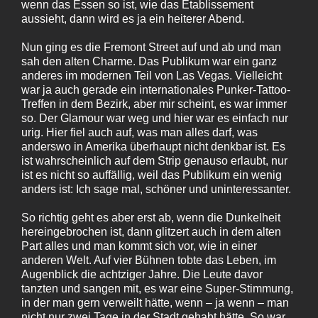
wenn das Essen so ist, wie das Etablissement
aussieht, dann wird es ja ein heiterer Abend.
Nun ging es die Fremont Street auf und ab und man
sah den alten Charme. Das Publikum war ein ganz
anderes im modernen Teil von Las Vegas. Vielleicht
war ja auch gerade ein internationales Punker-Tattoo-
Treffen in dem Bezirk, aber mir scheint, es war immer
so. Der Glamour war weg und hier war es einfach nur
urig. Hier fiel auch auf, was man alles darf, was
anderswo in Amerika überhaupt nicht denkbar ist. Es
ist wahrscheinlich auf dem Strip genauso erlaubt, nur
ist es nicht so auffällig, weil das Publikum ein wenig
anders ist: Ich sage mal, schöner und uninteressanter.
So richtig geht es aber erst ab, wenn die Dunkelheit
hereingebrochen ist, dann glitzert auch in dem alten
Part alles und man kommt sich vor, wie in einer
anderen Welt. Auf vier Bühnen tobte das Leben, im
Augenblick die achtziger Jahre. Die Leute davor
tanzten und sangen mit, es war eine Super-Stimmung,
in der man gern verweilt hätte, wenn – ja wenn – man
nicht nur zwei Tage in der Stadt gehabt hätte. So war