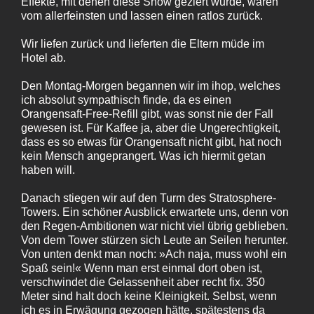
Effekte, mit denen diese Show geziert wurde, waren
vom allerfeinsten und lassen einen ratlos zurück.
Wir liefen zurück und lieferten die Eltern müde im
Hotel ab.
Den Montag-Morgen begannen wir im ihop, welches
ich absolut sympathisch finde, da es einen
Orangensaft-Free-Refill gibt, was sonst nie der Fall
gewesen ist. Für Kaffee ja, aber die Ungerechtigkeit,
dass es so etwas für Orangensaft nicht gibt, hat noch
kein Mensch angeprangert. Was ich hiermit getan
haben will.
Danach stiegen wir auf den Turm des Stratosphere-
Towers. Ein schöner Ausblick erwartete uns, denn von
den Regen-Ambitionen war nicht viel übrig geblieben.
Von dem Tower stürzen sich Leute an Seilen herunter.
Von unten denkt man noch: »Ach naja, muss wohl ein
Spaß sein!« Wenn man erst einmal dort oben ist,
verschwindet die Gelassenheit aber recht fix. 350
Meter sind halt doch keine Kleinigkeit. Selbst, wenn
ich es in Erwägung gezogen hätte, spätestens da