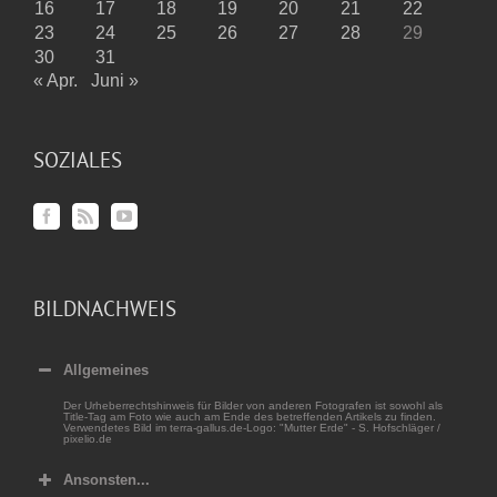
16
17
18
19
20
21
22
23
24
25
26
27
28
29
30
31
« Apr.
Juni »
SOZIALES
BILDNACHWEIS
Allgemeines
Der Urheberrechtshinweis für Bilder von anderen Fotografen ist sowohl als
Title-Tag am Foto wie auch am Ende des betreffenden Artikels zu finden.
Verwendetes Bild im terra-gallus.de-Logo: "Mutter Erde" - S. Hofschläger /
pixelio.de
Ansonsten...