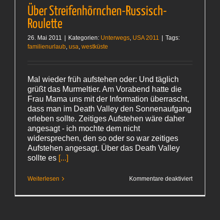
Über Streifenhörnchen-Russisch-
Roulette
26. Mai 2011
|
Kategorien:
Unterwegs
,
USA 2011
|
Tags:
familienurlaub
,
usa
,
westküste
Mal wieder früh aufstehen oder: Und täglich
grüßt das Murmeltier. Am Vorabend hatte die
Frau Mama uns mit der Information überrascht,
dass man im Death Valley den Sonnenaufgang
erleben sollte. Zeitiges Aufstehen wäre daher
angesagt - ich mochte dem nicht
widersprechen, den so oder so war zeitiges
Aufstehen angesagt. Über das Death Valley
sollte es
[...]
für
Weiterlesen
Kommentare deaktiviert
Über
Streifenh
Russisch-
Roulette