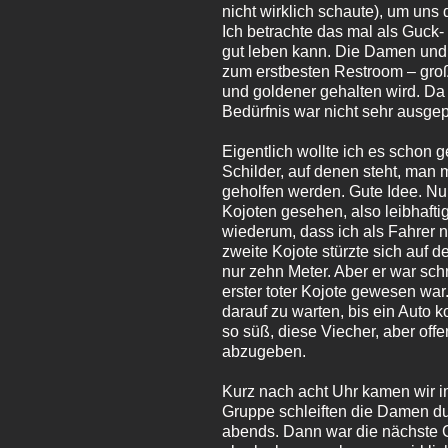
nicht wirklich schaute), um uns
Ich betrachte das mal als Guck
gut leben kann. Die Damen und 
zum erstbesten Restroom – große
und goldener gehalten wird. Da 
Bedürfnis war nicht sehr ausgep
Eigentlich wollte ich es schon 
Schilder, auf denen steht, man 
geholfen werden. Gute Idee. Nur
Kojoten gesehen, also leibhafti
wiederum, dass ich als Fahrer n
zweite Kojote stürzte sich auf 
nur zehn Meter. Aber er war schn
erster toter Kojote gewesen wa
darauf zu warten, bis ein Auto ko
so süß, diese Viecher, aber off
abzugeben.
Kurz nach acht Uhr kamen wir i
Gruppe schleiften die Damen d
abends. Dann war die nächste G