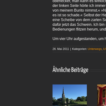
oberlecker, man kann es wirklic
der linken Seite hörte ich imme
von meinem Burito nimmst.« »Nei
es ist so schade.« Selbst der H
eine Scheibe von dem zarten S
dafür jetzt das Schwein. Ich bin 
Bedienungen flitzen herum, und 
Um vier Uhr aufgestanden, um h
26. Mai 2011
|
Kategorien:
Unterwegs
,
U
Ähnliche Beiträge