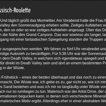
ssisch-Roulette
 Und täglich grüßt das Murmeltier. Am Vorabend hatte die Frau 
Valley den Sonnenaufgang erleben sollte. Zeitiges Aufstehen w
, den so oder so war zeitiges Aufstehen angesagt. Über das Dea
n die Nähe des Grand Canyons. Das war sowieso als langer, lan
gang mit einer fantastischen Spiegelung standen die Truppen a
 ausgesprochen werden. Wir fahren zu fünf Uhr verabredet und
rstige Autovieh zu besänftigen. Für 5:38 Uhr war der Sonnenauf
n dem Death Valley, in welchem sich irgendetwas spiegelt und b
für direkt im Death Valley sein und dort an einem bestimmten Pu
g in der Wüste.
n Frühstück – eines der besten überhaupt und das noch zu ein
rascht. Die Wüste war, ich gebe es zu, gar nicht so, wie ich mir
us Sand bestehen und was ich mir so langläufig unter Wüste vorg
ach nur so rumliegen zu tun. Malerisch war der Artist Drive, der 
ormationen begucken kann, in denen sich verschiedene Mineral
malerisches Motiv ergibt. Allerdings eher in einer abstrakten We