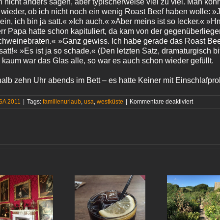
h nicht anders sagen, aber typischerweise viel zu viel. Man kon
r wieder, ob ich nicht noch ein wenig Roast Beef haben wolle: 
n, ich bin ja satt.« »Ich auch.« »Aber meins ist so lecker.« »
err Papa hatte schon kapituliert, da kam von der gegenüberlieg
chweinebraten.« »Ganz gewiss. Ich habe gerade das Roast B
satt!« »Es ist ja so schade.« (Den letzten Satz, dramaturgisch bi
kaum war das Glas alle, so war es auch schon wieder gefüllt.
alb zehn Uhr abends im Bett – es hatte Keiner mit Einschlafp
für
SA 2011
|
Tags:
familienurlaub
,
usa
,
westküste
|
Kommentare deaktiviert
Über
Streifenh
Russisch-
Roulette