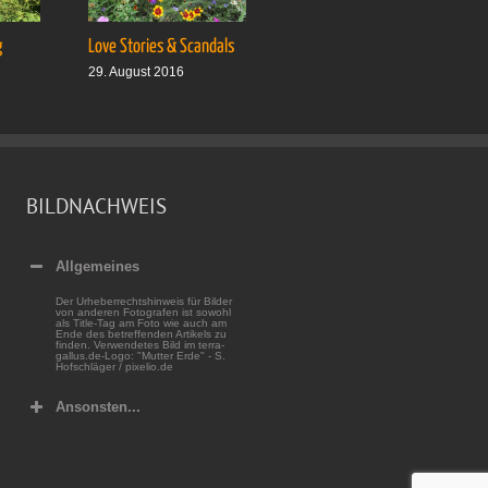
g
Love Stories & Scandals
Ab auf’s Boot
29. August 2016
5. September 2016
BILDNACHWEIS
Allgemeines
Der Urheberrechtshinweis für Bilder
von anderen Fotografen ist sowohl
als Title-Tag am Foto wie auch am
Ende des betreffenden Artikels zu
finden. Verwendetes Bild im terra-
gallus.de-Logo: "Mutter Erde" - S.
Hofschläger / pixelio.de
Ansonsten...