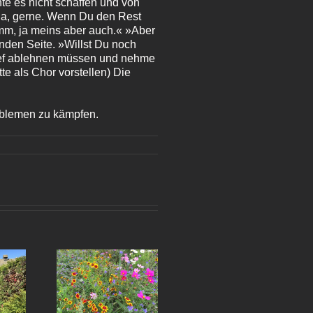
nte es nicht schaffen und von
»Ja, gerne. Wenn Du den Rest
Hmm, ja meins aber auch.« »Aber
enden Seite. »Willst Du noch
eef ablehnen müssen und nehme
tte als Chor vorstellen) Die
roblemen zu kämpfen.
örnchen-