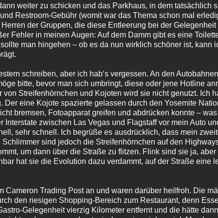
 dann weiter zu schicken und das Parkhaus, in dem tatsächlich 
- und Restroom-Gebühr (womit war das Thema schon mal erledigt
Herren der Gruppen, die diese Entleerung bei der Gelegenheit
r Fehler in meinen Augen: Auf dem Damm gibt es eine Toilette,
sollte man hingehen – ob es da nun wirklich schöner ist, kann 
rägt.
gestern schreiben, aber ich hab‘s vergessen. An den Autobahnen
möge bitte, bevor man sich umbringt, diese oder jene Hotline an
 von Streifenhörnchen und Kojoten wird sie nicht genutzt. Ich
g. Der eine Kojote spazierte gelassen durch den Yosemite Nation
icht bremsen, Fotoapparat greifen und abdrücken konnte – was 
der Interstate zwischen Las Vegas und Flagstaff vor mein Auto u
ell, sehr schnell. Ich begrüße es ausdrücklich, dass mein zweit
r. Schlimmer sind jedoch die Streifenhörnchen auf den Highways
mmt, um dann über die Straße zu flitzen. Flink sind sie ja, aber e
enbar hat sie die Evolution dazu verdammt, auf der Straße eine
m Cameron Trading Post an und waren darüber heilfroh. Die mä
urch den riesigen Shopping-Bereich zum Restaurant, denn Esse
astro-Gelegenheit vierzig Kilometer entfernt und die hätte da