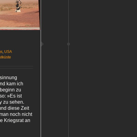
gs
,
USA
tküste
esinnung
nd kam ich
tbeginn zu
so: »Es ist
y zu sehen.
und diese Zeit
 man noch nicht
 Kriegsrat an