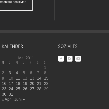
für
mentare deaktiviert
Im
Sandsturm
KALENDER
SOZIALES
Mai 2011
M
D
M
D
F
S
S
1
2
3
4
5
6
7
8
9
10
11
12
13
14
15
16
17
18
19
20
21
22
23
24
25
26
27
28
29
30
31
« Apr.
Juni »