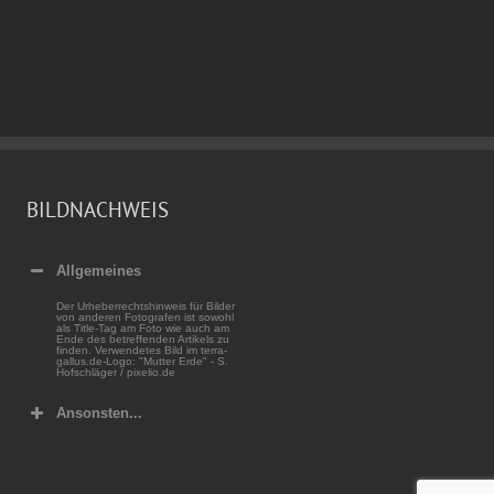
BILDNACHWEIS
Allgemeines
Der Urheberrechtshinweis für Bilder
von anderen Fotografen ist sowohl
als Title-Tag am Foto wie auch am
Ende des betreffenden Artikels zu
finden. Verwendetes Bild im terra-
gallus.de-Logo: "Mutter Erde" - S.
Hofschläger / pixelio.de
Ansonsten...