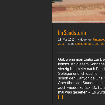
terwegs
USA 2011
Im Sandsturm
28. Mai 2011
|
Kategorien:
Unterwe
2011
|
Tags:
familienurlaub
,
usa
,
wes
Gut, wenn man zeitig zur B
kommt. An diesem Sonnabe
vierzig Kilometer nach Fahr
Selbiger und ich dachte mir 
schön den Canyon de Chell
Aber über vier Stunden hin 
auch wieder zurück. Da hat
mal was gesehen.« Es wurde
[...]