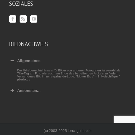
SOZIALES
BILDNACHWEIS
Allgemeines
Der Urheberrechtshinweis für Bilder von anderen Fotografen ist sowohl als
Title-Tag am Foto wie auch am Ende des betreffenden Artikels zu finden.
Verwendetes Bild im terra-gallus.de-Logo: "Mutter Erde" - S. Hofschläger /
pixelio.de
Ansonsten...
(c) 2003-2025 terra-gallus.de