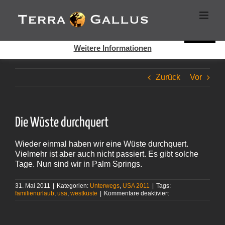
Zum
Cookies helfen auf auf dieser Seite bei der Bereitstellung der
Inhalt
Dienste. Durch die Nutzung dieser Webseite erklären Sie sich
springen
damit einverstanden, dass Cookies gesetzt werden.
Super!
Weitere Informationen
Zurück
Vor
Die Wüste durchquert
Wieder einmal haben wir eine Wüste durchquert.
Vielmehr ist aber auch nicht passiert. Es gibt solche
Tage. Nun sind wir in Palm Springs.
31. Mai 2011
|
Kategorien:
Unterwegs
,
USA 2011
|
Tags:
für
familienurlaub
,
usa
,
westküste
|
Kommentare deaktiviert
Die
Wüste
durchquert