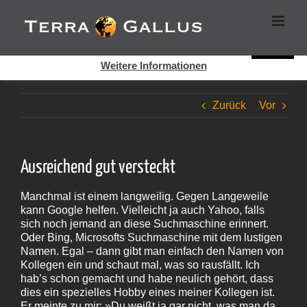
Zum
Cookies helfen auf auf dieser Seite bei der Bereitstellung der
Inhalt
Dienste. Durch die Nutzung dieser Webseite erklären Sie sich
springen
damit einverstanden, dass Cookies gesetzt werden.
Super!
Weitere Informationen
Zurück
Vor
Ausreichend gut versteckt
Manchmal ist einem langweilig. Gegen Langeweile
kann Google helfen. Vielleicht ja auch Yahoo, falls
sich noch jemand an diese Suchmaschine erinnert.
Oder Bing, Microsofts Suchmaschine mit dem lustigen
Namen. Egal – dann gibt man einfach den Namen von
Kollegen ein und schaut mal, was so rausfällt. Ich
hab’s schon gemacht und habe neulich gehört, dass
dies ein spezielles Hobby eines meiner Kollegen ist.
Er meinte zu mir: »Du weißt ja gar nicht, was man da