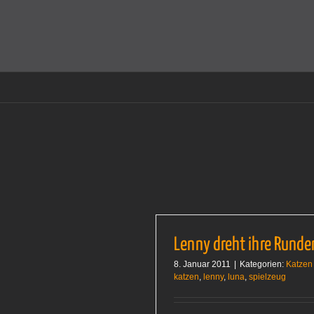
Zum
Inhalt
Cookies helfen auf auf dieser Seite bei der Bereitstellun
springen
Lenny dreht ihre Runde
8. Januar 2011
|
Kategorien:
Katzen
katzen
,
lenny
,
luna
,
spielzeug