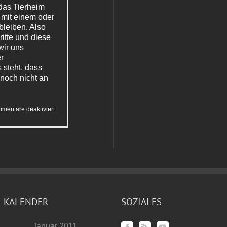
 das Tierheim
 mit einem oder
 bleiben. Also
itte und diese
 wir uns
er
 steht, dass
noch nicht an
für
mentare deaktiviert
Lenny
dreht
ihre
Runden
KALENDER
SOZIALES
Januar 2011