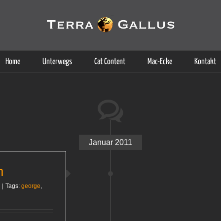
g der Dienste. Durch die Nutzung dieser Webseite erklären Sie sich d
Weitere Informationen
Home
Unterwegs
Cat Content
Mac-Ecke
Kontakt
Januar 2011
n
|
Tags:
george
,