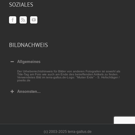
SOZIALES
BILDNACHWEIS
Allgemeines
Der Urheberrechtshinweis für Bilder von anderen Fotografen ist sowohl als
Title-Tag am Foto wie auch am Ende des betreffenden Artikels zu finden.
Verwendetes Bild im terra-gallus.de-Logo: "Mutter Erde" - S. Hofschläger /
pixelio.de
Ansonsten...
(c) 2003-2025 terra-gallus.de