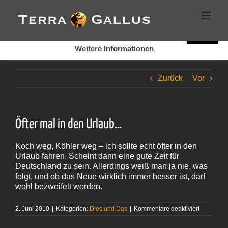
Zum
Cookies helfen auf auf dieser Seite bei der Bereitstellung der
Inhalt
Dienste. Durch die Nutzung dieser Webseite erklären Sie sich
springen
damit einverstanden, dass Cookies gesetzt werden.
Super!
Weitere Informationen
Zurück
Vor
Öfter mal in den Urlaub…
Koch weg, Köhler weg – ich sollte echt öfter in den
Urlaub fahren. Scheint dann eine gute Zeit für
Deutschland zu sein. Allerdings weiß man ja nie, was
folgt, und ob das Neue wirklich immer besser ist, darf
wohl bezweifelt werden.
für
2. Juni 2010
|
Kategorien:
Dies und Das
|
Kommentare deaktiviert
Öfter
mal