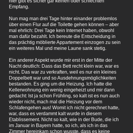
hier gibt es sicher gar keinen oder schlechten
Empfang.
Nun mag man drei Tage hinter einander problemlos
über einen Flur auf die Toilette gehen können – aber
mal ehrlich: Drei Tage kein Internet haben, obwohl
man dafür bezahlt. Ich bereute die Entscheidung in
das prächtig möblierte Appartement einzogen zu sein
ein weiteres Mal und meine Laune sank stetig.
Ein anderer Aspekt wurde mir erst in der Mitte der
Nacht deutlich: Dass das Bett recht klein war, war es
nicht. Das war zu verkraften, weil es nur ein kleines
Doppelbett war und so Ausdehnungsmöglichkeiten
bestanden. Es ging um die Heizung. Ich hatte die
Kellerwohnung ein wenig eingeheizt und mir dann
gedacht: Ist ja schon Frühling, so kalt ist es nun auch
wieder nicht, mach mal die Heizung vor dem
Schlafengehen aus! Womit ich nicht gerechnet hatte,
war, dass es verdammt kalt wurde in diesem
Etablissement. Nicht so kalt, wie in der Bude, die ich
im Januar in Bayern hatte, so ich, als ich in das
Zimmer hereinkam schon wusste, dass es keine