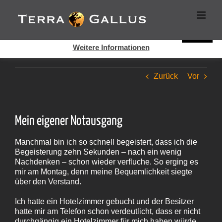
Zum
Cookies helfen auf auf dieser Seite bei der Bereitstellung der
Inhalt
Dienste. Durch die Nutzung dieser Webseite erklären Sie sich
springen
damit einverstanden, dass Cookies gesetzt werden.
Super!
Weitere Informationen
Zurück
Vor
Mein eigener Notausgang
Manchmal bin ich so schnell begeistert, dass ich die
Begeisterung zehn Sekunden – nach ein wenig
Nachdenken – schon wieder verfluche. So erging es
mir am Montag, denn meine Bequemlichkeit siegte
über den Verstand.
Ich hatte ein Hotelzimmer gebucht und der Besitzer
hatte mir am Telefon schon verdeutlicht, dass er nicht
durchgängig ein Hotelzimmer für mich haben würde.