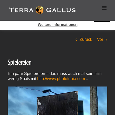
Zum
Cookies helfen auf auf dieser Seite bei der Bereitstellung der
Inhalt
Dienste. Durch die Nutzung dieser Webseite erklären Sie sich
springen
damit einverstanden, dass Cookies gesetzt werden.
Super!
Weitere Informationen
Zurück
Vor
Spielereien
Ein paar Spielereien – das muss auch mal sein. Ein
wenig Spaß mit
http://www.photofunia.com
..