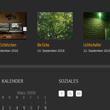
 Schätzchen
Die Eiche
Lichtschalter
ptember 2016
14. September 2016
12. September 201
KALENDER
SOZIALES
März 2009
M
D
M
D
F
S
S
1
2
3
4
5
6
7
8