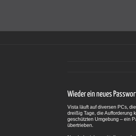
Zum
Inhalt
Cookies helfen auf auf dieser Seite bei der Bereitstellun
springen
Wieder ein neues Passwor
Vista läuft auf diversen PCs, 
dreißig Tage, die Aufforderung k
geschützten Umgebung – ein Pas
übertrieben.