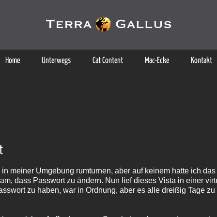
g der Dienste. Durch die Nutzung dieser Webseite erklären Sie sich d
Weitere Informationen
Home
Unterwegs
Cat Content
Mac-Ecke
Kontakt
t
die in meiner Umgebung rumturnen, aber auf keinem hatte ich da
am, dass Passwort zu ändern. Nun lief dieses Vista in einer vir
swort zu haben, war in Ordnung, aber es alle dreißig Tage zu