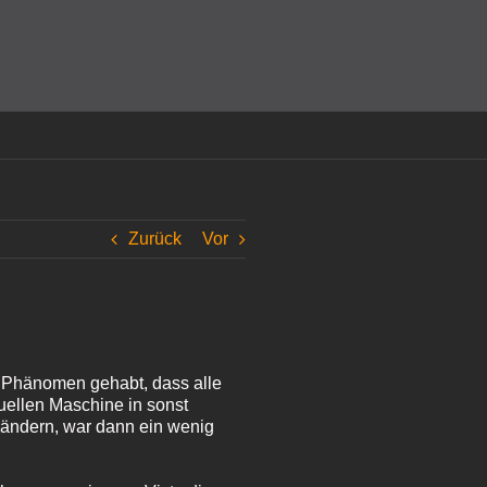
amit einverstanden, dass Cookies gesetzt werden.
Super!
Zurück
Vor
s Phänomen gehabt, dass alle
tuellen Maschine in sonst
 ändern, war dann ein wenig