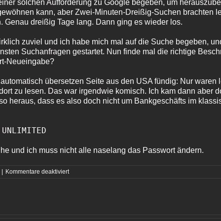
 einer solchen Aufforderung zu Google begeben, um herauszub
wöhnen kann, aber Zwei-Minuten-Dreißig-Suchen brachten leid
en. Genau dreißig Tage lang. Dann ging es wieder los.
rklich zuviel und ich habe mich mal auf die Suche begeben, und
nsten Suchanfragen gestartet. Nun finde mal die richtige Besch
rt-Neueingabe?
 automatisch übersetzen Seite aus den USA fündig: Nur waren l
dort zu lesen. Das war irgendwie komisch. Ich kam dann aber do
o heraus, dass es also doch nicht um Bankgeschäfts im klassi
:UNLIMITED
uhe und ich muss nicht alle naselang das Passwort ändern.
für
|
Kommentare deaktiviert
Wieder
ein
neues
Passwort