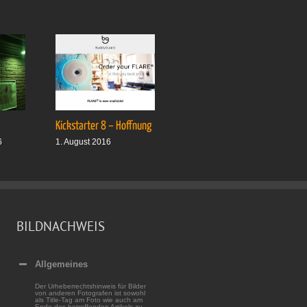
Kickstarter 8 – Hoffnung
Drei plus drei
6
1. August 2016
1. Oktober 2016
BILDNACHWEIS
Allgemeines
Der Urheberrechtshinweis für Bilder
von anderen Fotografen ist sowohl
als Title-Tag am Foto wie auch am
Ende des betreffenden Artikels zu