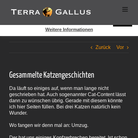
Zum
Cookies helfen auf auf dieser Seite bei der Bereitstellung der
Inhalt
Dienste. Durch die Nutzung dieser Webseite erklären Sie sich
springen
damit einverstanden, dass Cookies gesetzt werden.
Super!
Weitere Informationen
Zurück
Vor
Gesammelte Katzengeschichten
Da läuft so einiges auf, wenn man lange nicht
geschrieben hat. Auch sogenannter Cat-Content lässt
dann zu wünschen übrig. Gerade mit diesem könnte
ich hier Seiten füllen. Bei drei Katzen natürlich kein
Wunder.
Wo fangen wir denn mal an: Umzug.
Der hat uns einiges Kopfzerbrechen bereitet. Ist schon