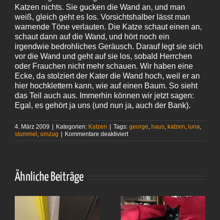
Katzen nichts. Sie gucken die Wand an, und man
weiß, gleich geht es los. Vorsichtshalber lässt man
warnende Töne verlauten. Die Katze schaut einen an,
schaut dann auf die Wand, und hört noch ein
irgendwie bedrohliches Geräusch. Darauf legt sie sich
vor die Wand und geht auf sie los, sobald Herrchen
oder Frauchen nicht mehr schauen. Wir haben eine
Ecke, da stolziert der Kater die Wand hoch, weil er an
hier hochklettern kann, wie auf einen Baum. So sieht
das Teil auch aus. Immerhin können wir jetzt sagen:
Egal, es gehört ja uns (und nun ja, auch der Bank).
4. März 2009
|
Kategorien:
Katzen
|
Tags:
george
,
haus
,
katzen
,
luna
,
für
stummel
,
umzug
|
Kommentare deaktiviert
Gesammelte
Katzengeschichten
Ähnliche Beiträge