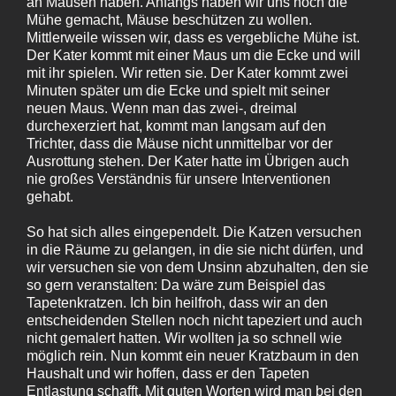
an Mäusen haben. Anfangs haben wir uns noch die
Mühe gemacht, Mäuse beschützen zu wollen.
Mittlerweile wissen wir, dass es vergebliche Mühe ist.
Der Kater kommt mit einer Maus um die Ecke und will
mit ihr spielen. Wir retten sie. Der Kater kommt zwei
Minuten später um die Ecke und spielt mit seiner
neuen Maus. Wenn man das zwei‑, dreimal
durchexerziert hat, kommt man langsam auf den
Trichter, dass die Mäuse nicht unmittelbar vor der
Ausrottung stehen. Der Kater hatte im Übrigen auch
nie großes Verständnis für unsere Interventionen
gehabt.
So hat sich alles eingependelt. Die Katzen versuchen
in die Räume zu gelangen, in die sie nicht dürfen, und
wir versuchen sie von dem Unsinn abzuhalten, den sie
so gern veranstalten: Da wäre zum Beispiel das
Tapetenkratzen. Ich bin heilfroh, dass wir an den
entscheidenden Stellen noch nicht tapeziert und auch
nicht gemalert hatten. Wir wollten ja so schnell wie
möglich rein. Nun kommt ein neuer Kratzbaum in den
Haushalt und wir hoffen, dass er den Tapeten
Entlastung schafft. Mit guten Worten wird man bei den