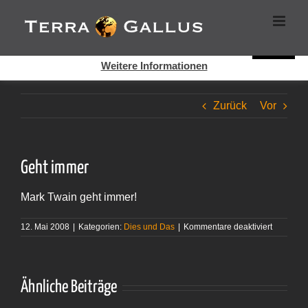
Zum
Cookies helfen auf auf dieser Seite bei der Bereitstellung der
Inhalt
Dienste. Durch die Nutzung dieser Webseite erklären Sie sich
springen
damit einverstanden, dass Cookies gesetzt werden.
Super!
Weitere Informationen
Zurück
Vor
Geht immer
Mark Twain geht immer!
für
12. Mai 2008
|
Kategorien:
Dies und Das
|
Kommentare deaktiviert
Geht
immer
Ähnliche Beiträge