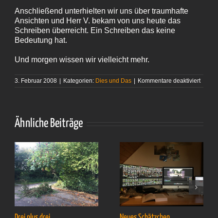
Anschließend unterhielten wir uns über traumhafte
Ansichten und Herr V. bekam von uns heute das
Schreiben überreicht. Ein Schreiben das keine
Bedeutung hat.
Und morgen wissen wir vielleicht mehr.
für
3. Februar 2008
|
Kategorien:
Dies und Das
|
Kommentare deaktiviert
Ein
Schre
ohne
Bedeu
Ähnliche Beiträge
Drei plus drei
Neues Schätzchen