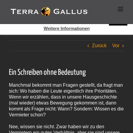
Zum
Cookies helfen auf auf dieser Seite bei der Bereitstellung der
Inhalt
Dienste. Durch die Nutzung dieser Webseite erklären Sie sich
springen
damit einverstanden, dass Cookies gesetzt werden.
Super!
Weitere Informationen
Zurück
Vor
Ein Schreiben ohne Bedeutung
Manchmal bekommt man Fragen gestellt, da fragt man
sich: Wo haben die Leute eigentlich ihre Prioritäten.
Wenn wir erzählen, dass in unsere Hausgeschichte
(mal wieder) etwas Bewegung gekommen ist, dann
kommt als Frage nicht: Wann? Sondern: Wissen es die
Vermieter schon?
Nee, wissen sie nicht. Zwar haben wir zu den
Vermietern ein gutes Verhältnis, aber sie sind unsere