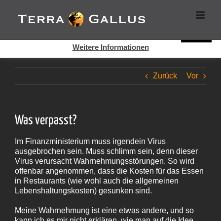
Zum
Cookies helfen auf auf dieser Seite bei der Bereitstellung der
Inhalt
Dienste. Durch die Nutzung dieser Webseite erklären Sie sich
springen
damit einverstanden, dass Cookies gesetzt werden.
Super!
Weitere Informationen
Zurück
Vor
Was verpasst?
Im Finanzministerium muss irgendein Virus
ausgebrochen sein. Muss schlimm sein, denn dieser
Virus verursacht Wahrnehmungsstörungen. So wird
offenbar angenommen, dass die Kosten für das Essen
in Restaurants (wie wohl auch die allgemeinen
Lebenshaltungskosten) gesunken sind.
Meine Wahrnehmung ist eine etwas andere, und so
kann ich es mir nicht erklären, wie man auf die Idee