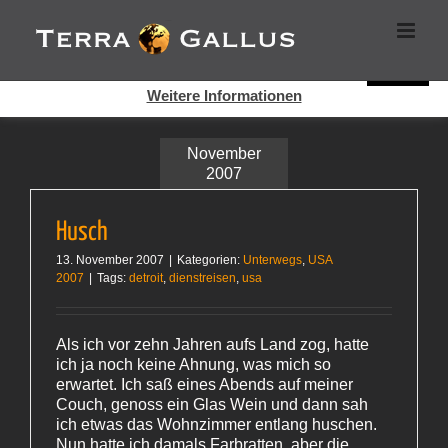
Zum
Cookies helfen auf auf dieser Seite bei der Bereitstellung der
Inhalt
Dienste. Durch die Nutzung dieser Webseite erklären Sie sich
springen
damit einverstanden, dass Cookies gesetzt werden.
Super!
Weitere Informationen
November
2007
Husch
13. November 2007
|
Kategorien:
Unterwegs
,
USA
2007
|
Tags:
detroit
,
dienstreisen
,
usa
Als ich vor zehn Jahren aufs Land zog, hatte
ich ja noch keine Ahnung, was mich so
erwartet. Ich saß eines Abends auf meiner
Couch, genoss ein Glas Wein und dann sah
ich etwas das Wohnzimmer entlang huschen.
Nun hatte ich damals Farbratten, aber die