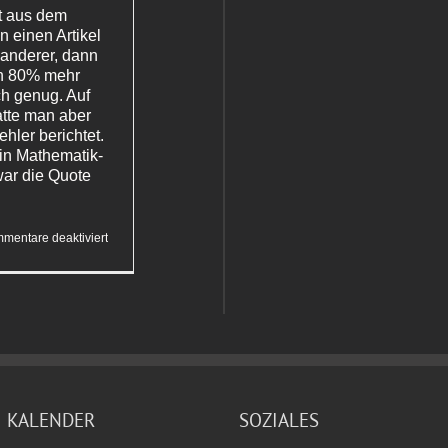
it aus dem
n einen Artikel
 anderer, dann
ch 80% mehr
ich genug. Auf
tte man aber
ehler berichtet.
in Mathematik-
war die Quote
für
mentare deaktiviert
Fehlerteufel
KALENDER
SOZIALES