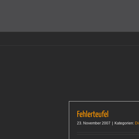
Zum
Inhalt
Cookies helfen auf auf dieser Seite bei der Bereitstellun
springen
Fehlerteufel
23. November 2007
|
Kategorien:
Di