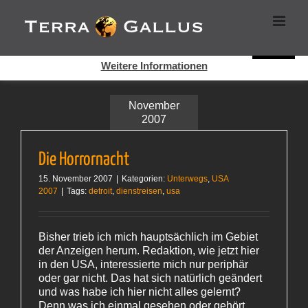
Zum
Cookies helfen auf auf dieser Seite bei der Bereitstellung der
Inhalt
Dienste. Durch die Nutzung dieser Webseite erklären Sie sich
springen
damit einverstanden, dass Cookies gesetzt werden.
Super!
Weitere Informationen
November
2007
Die Horrornacht
15. November 2007
|
Kategorien:
Unterwegs
,
USA
2007
|
Tags:
detroit
,
dienstreisen
,
usa
Bisher trieb ich mich hauptsächlich im Gebiet
der Anzeigen herum. Redaktion, wie jetzt hier
in den USA, interessierte mich nur periphär
oder gar nicht. Das hat sich natürlich geändert
und was habe ich hier nicht alles gelernt?
Denn was ich einmal gesehen oder gehört