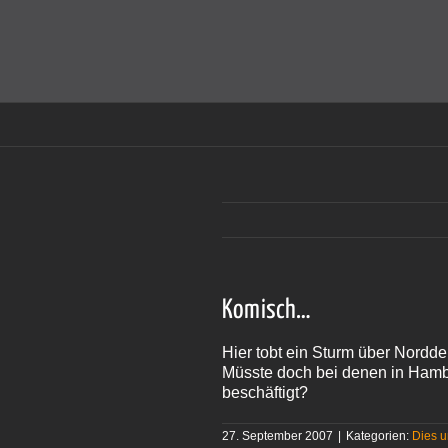
Zum
Inhalt
Cookies helfen auf auf dieser Seite bei der Bereitstellun
springen
Komisch…
Hier tobt ein Sturm über Nordd
Müsste doch bei denen in Hamb
beschäftigt?
27. September 2007
|
Kategorien:
Dies 