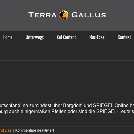
g der Dienste. Durch die Nutzung dieser Webseite erklären Sie sich d
Weitere Informationen
Home
Unterwegs
Cat Content
Mac-Ecke
Kontakt
eutschland, na zumindest über Borgdorf, und SPIEGEL Online ha
urg auch einigermaßen Pfeifen oder sind die SPIEGEL-Leute
für
und Das
|
Kommentare deaktiviert