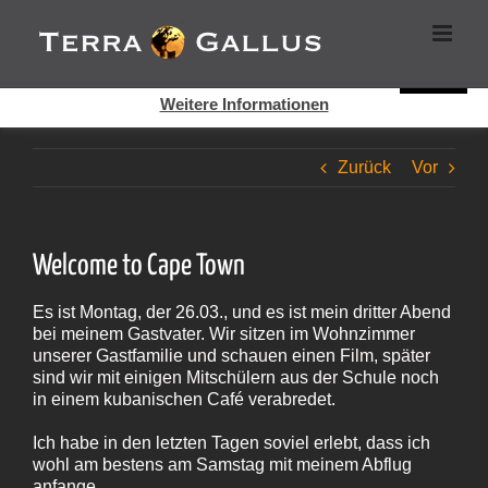
Zum
Cookies helfen auf auf dieser Seite bei der Bereitstellung der
Inhalt
Dienste. Durch die Nutzung dieser Webseite erklären Sie sich
springen
damit einverstanden, dass Cookies gesetzt werden.
Super!
Weitere Informationen
Zurück
Vor
Welcome to Cape Town
Es ist Montag, der 26.03., und es ist mein dritter Abend
bei meinem Gastvater. Wir sitzen im Wohnzimmer
unserer Gastfamilie und schauen einen Film, später
sind wir mit einigen Mitschülern aus der Schule noch
in einem kubanischen Café verabredet.
Ich habe in den letzten Tagen soviel erlebt, dass ich
wohl am bestens am Samstag mit meinem Abflug
anfange.