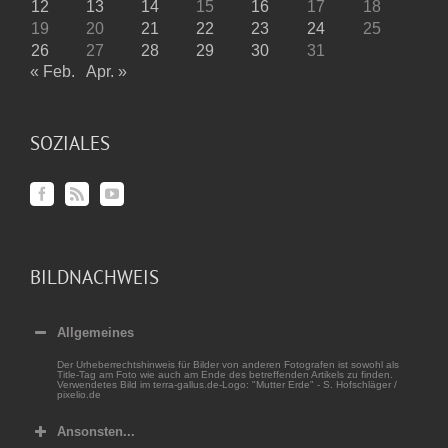
12
13
14
15
16
17
18
19
20
21
22
23
24
25
26
27
28
29
30
31
« Feb.
Apr. »
SOZIALES
BILDNACHWEIS
Allgemeines
Der Urheberrechtshinweis für Bilder von anderen Fotografen ist sowohl als
Title-Tag am Foto wie auch am Ende des betreffenden Artikels zu finden.
Verwendetes Bild im terra-gallus.de-Logo: "Mutter Erde" - S. Hofschläger /
pixelio.de
Ansonsten...