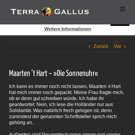
Zum
Cookies helfen auf auf dieser Seite bei der Bereitstellung der
Inhalt
Dienste. Durch die Nutzung dieser Webseite erklären Sie sich
springen
damit einverstanden, dass Cookies gesetzt werden.
Super!
Weitere Informationen
Zurück
Vor
Maarten ‘t Hart – »Die Sonnenuhr«
Ich kann es immer noch nicht lassen, Maarten ›t Hart
hat mich immer noch gepackt. Meine Frau fragte mich,
ob er denn gut schreiben würde. Ich habe ihr
geantwortet: Nein, ich lese die Holländer nur aus
Solidarität. Was natürlich frech gelogen ist, denn
zumindest der genannten Schriftsteller sprich mich
gehörig an.
Außerden sind Neuentdeckungen immer mal wieder