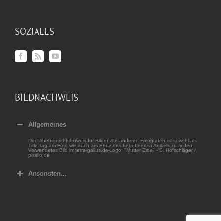
SOZIALES
BILDNACHWEIS
Allgemeines
Der Urheberrechtshinweis für Bilder von anderen Fotografen ist sowohl als
Title-Tag am Foto wie auch am Ende des betreffenden Artikels zu finden.
Verwendetes Bild im terra-gallus.de-Logo: "Mutter Erde" - S. Hofschläger /
pixelio.de
Ansonsten...