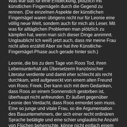
Was war das für eine Entdeckung, plötzlich mit
künstlichen Fingernägeln durch die Gegend zu
rennen. (Die einzelnen Aspekte der künstlichen
Fingernägel waren übrigens nicht nur für Leonie eine
völlig neue Welt, sondern auch für mich als Leser. Mit
was für alltäglichen Problemen man plötzlich zu
kämpfen hat, wenn man sich dieser Dinge annimmt.
Unglaublich! Ich weiß jetzt auch, dass mir meine Frau
nicht alles erzählt! Aber sie hat ihre Künstliche-
Fingernägel-Phase auch gerade hinter sich.)
Leonie, die bis zu dem Tage von Roos Tod, ihren
Lebensunterhalt als Übersetzerin französischer
Literatur verdiente und damit eher schlecht als recht
durchkam, wird aufgeweckt von einem alten Freund
von Roos: Freek. Der kann sich mit dem Gedanken,
dass Roos an einem Sonnenstich gestorben ist,
überhaupt nicht anfreunden. Er äußert gegenüber
Leonie den Verdacht, dass Roos ermordet sein muss.
Eine so junge und vitale Frau, so die Argumentation
des Bauunternehmers, der sich einer recht ordinären
Sprache betätigte und eine schier unglaubliche Anzahl
von Flüchen beherrschte, könne nicht einfach einem