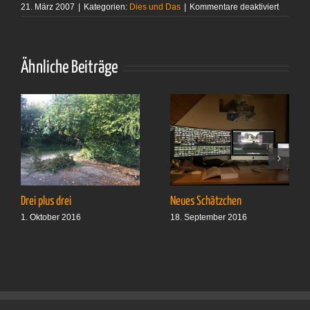
für
21. März 2007
|
Kategorien:
Dies und Das
|
Kommentare deaktiviert
Maarten
‘t
Hart
–
»Die
Ähnliche Beiträge
Sonnen
Drei plus drei
Neues Schätzchen
1. Oktober 2016
18. September 2016