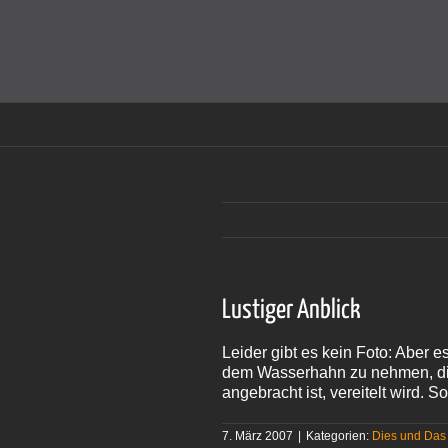
Zum
Inhalt
Cookies helfen auf auf dieser Seite bei der Bereitstellun
springen
Lustiger Anblick
Leider gibt es kein Foto: Aber 
dem Wasserhahn zu nehmen, die
angebracht ist, vereitelt wird.
7. März 2007
|
Kategorien:
Dies und Das