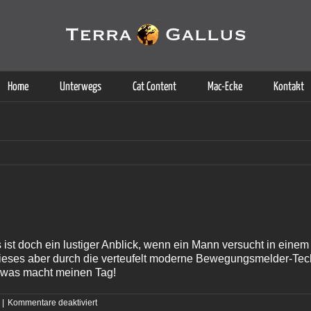
g der Dienste. Durch die Nutzung dieser Webseite erklären Sie sich d
Weitere Informationen
Home
Unterwegs
Cat Content
Mac-Ecke
Kontakt
es ist doch ein lustiger Anblick, wenn ein Mann versucht in ei
ses aber durch die verteufelt moderne Bewegungsmelder-Tec
 Sowas macht meinen Tag!
für
|
Kommentare deaktiviert