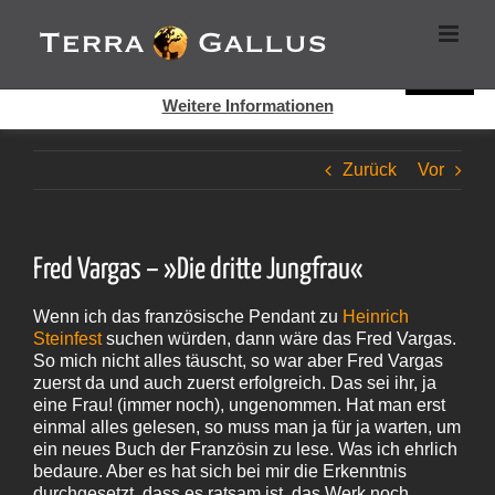
Zum
Cookies helfen auf auf dieser Seite bei der Bereitstellung der
Inhalt
Dienste. Durch die Nutzung dieser Webseite erklären Sie sich
springen
damit einverstanden, dass Cookies gesetzt werden.
Super!
Weitere Informationen
Zurück
Vor
Fred Vargas – »Die dritte Jungfrau«
Wenn ich das französische Pendant zu
Heinrich
Steinfest
suchen würden, dann wäre das Fred Vargas.
So mich nicht alles täuscht, so war aber Fred Vargas
zuerst da und auch zuerst erfolgreich. Das sei ihr, ja
eine Frau! (immer noch), ungenommen. Hat man erst
einmal alles gelesen, so muss man ja für ja warten, um
ein neues Buch der Französin zu lese. Was ich ehrlich
bedaure. Aber es hat sich bei mir die Erkenntnis
durchgesetzt, dass es ratsam ist, das Werk noch