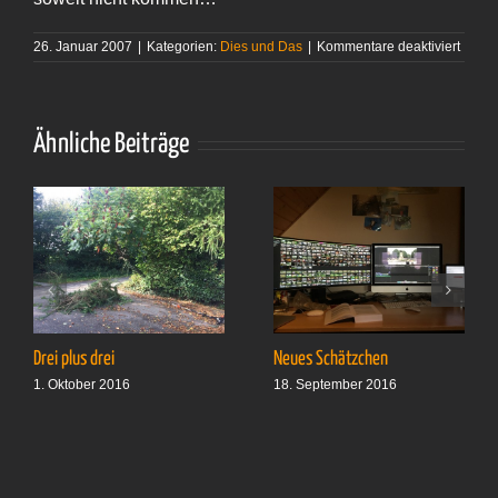
für
26. Januar 2007
|
Kategorien:
Dies und Das
|
Kommentare deaktiviert
Noch
im
grüne
Berei
Ähnliche Beiträge
Drei plus drei
Neues Schätzchen
1. Oktober 2016
18. September 2016