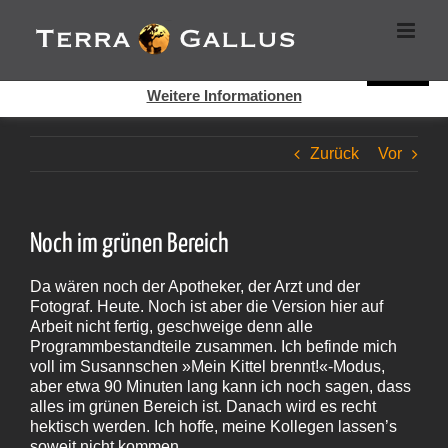
Zum
Cookies helfen auf auf dieser Seite bei der Bereitstellung der
Inhalt
Dienste. Durch die Nutzung dieser Webseite erklären Sie sich
springen
damit einverstanden, dass Cookies gesetzt werden.
Super!
Weitere Informationen
Zurück
Vor
Noch im grünen Bereich
Da wären noch der Apotheker, der Arzt und der
Fotograf. Heute. Noch ist aber die Version hier auf
Arbeit nicht fertig, geschweige denn alle
Programmbestandteile zusammen. Ich befinde mich
voll im Susannschen »Mein Kittel brennt!«-Modus,
aber etwa 90 Minuten lang kann ich noch sagen, dass
alles im grünen Bereich ist. Danach wird es recht
hektisch werden. Ich hoffe, meine Kollegen lassen’s
soweit nicht kommen…