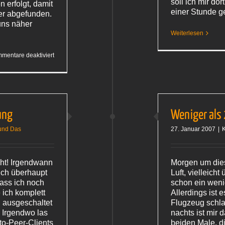
soll ich mir do
 erfolgt, damit
einer Stunde g
er abgefunden.
uns näher
Weiterlesen
für
mentare deaktiviert
Wie
erobert
man
das
Herz
eines
Katers?
ung
Weniger als
und Das
27. Januar 2007
|
K
ht! Irgendwann
Morgen um dies
ich überhaupt
Luft, vielleicht
dass ich noch
schon ein weni
ich komplett
Allerdings ist e
ll ausgeschaltet
Flugzeug schla
. Irgendwo las
nachts ist mir 
to-Peer-Clients
beiden Male, d