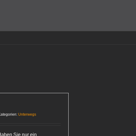
amit einverstanden, dass Cookies gesetzt werden.
Super!
ategorien:
Unterwegs
Haben Sie nur ein