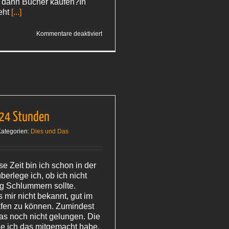
rt dann Bücher kaufen?In
eht
[...]
für
Kommentare deaktiviert
Gepackt
ist
 24 Stunden
ategorien:
Dies und Das
e Zeit bin ich schon in der
 überlege ich, ob ich nicht
g Schlummern sollte.
s mir nicht bekannt, gut im
fen zu können. Zumindest
das noch nicht gelungen. Die
ie ich das mitgemacht habe,