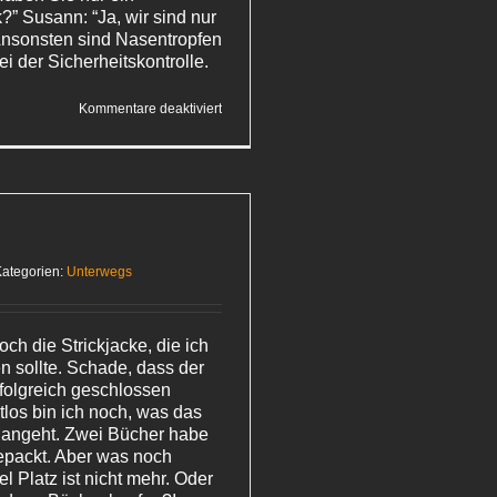
” Susann: “Ja, wir sind nur
Ansonsten sind Nasentropfen
i der Sicherheitskontrolle.
für
Kommentare deaktiviert
Abflug
ategorien:
Unterwegs
noch die Strickjacke, die ich
 sollte. Schade, dass der
rfolgreich geschlossen
tlos bin ich noch, was das
angeht. Zwei Bücher habe
epackt. Aber was noch
 Platz ist nicht mehr. Oder