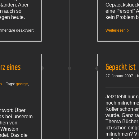
standen. Aber
Gepaeckstueck?
en auch so.
eine Person!” 
egen heute.
kein Problem be
für
mentare deaktiviert
Weiterlesen
London
rz eines
Gepackt ist
27. Januar 2007
|
K
n
|
Tags:
george
,
Jetzt fehlt nur 
noch mitnehmen
Koffer schon e
ntwort: Über
wurde. Ganz ra
as bei unserem
Thema Bücher 
chen von
ich schon eing
 Winston
mitnehmen? Viel
ndet. Das die