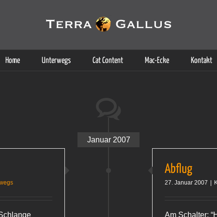
g der Dienste. Durch die Nutzung dieser Webseite erklären Sie sich d
Weitere Informationen
Home
Unterwegs
Cat Content
Mac-Ecke
Kontakt
Januar 2007
Abflug
rwegs
27. Januar 2007
|
K
 Schlange
Am Schalter: “