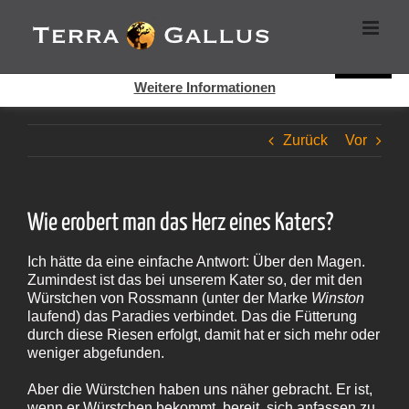
Zum
Cookies helfen auf auf dieser Seite bei der Bereitstellung der
Inhalt
Dienste. Durch die Nutzung dieser Webseite erklären Sie sich
springen
damit einverstanden, dass Cookies gesetzt werden.
Super!
Weitere Informationen
Zurück
Vor
Wie erobert man das Herz eines Katers?
Ich hätte da eine einfache Antwort: Über den Magen.
Zumindest ist das bei unserem Kater so, der mit den
Würstchen von Rossmann (unter der Marke
Winston
laufend) das Paradies verbindet. Das die Fütterung
durch diese Riesen erfolgt, damit hat er sich mehr oder
weniger abgefunden.
Aber die Würstchen haben uns näher gebracht. Er ist,
wenn er Würstchen bekommt, bereit, sich anfassen zu