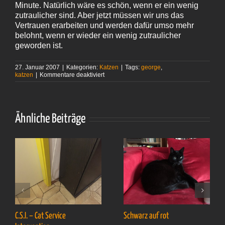
Minute. Natürlich wäre es schön, wenn er ein wenig
zutraulicher sind. Aber jetzt müssen wir uns das
Vertrauen erarbeiten und werden dafür umso mehr
belohnt, wenn er wieder ein wenig zutraulicher
geworden ist.
27. Januar 2007
|
Kategorien:
Katzen
|
Tags:
george
,
für
katzen
|
Kommentare deaktiviert
Wie
erobert
man
das
Herz
Ähnliche Beiträge
eines
Katers?
C.S.I. – Cat Service
Schwarz auf rot