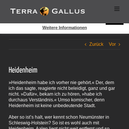
Zum
Cookies helfen auf auf dieser Seite bei der Bereitstellung der
Inhalt
Dienste. Durch die Nutzung dieser Webseite erklären Sie sich
springen
damit einverstanden, dass Cookies gesetzt werden.
Super!
Weitere Informationen
Zurück
Vor
Heidenheim
»Heidenheim habe ich vorher nie gehört.« Der, dem
ich das sagte, reagierte nicht beleidigt, ganz und gar
nicht. »Dafür«, bekam ich zu hören, »habe ich
durchaus Verständnis.« Umso komischer, denn
Heidenheim ist keine unbedeutende Stadt.
Aber so ist’s halt, wer kennt schon Neumünster in
Schleswig-Holstein? So ist es wohl auch mit
Heidenheim. Aalen liegt nicht weit entfernt und so