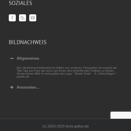
SOZIALES
BILDNACHWEIS
Allgemeines
Der Urheberrechtshinweis für Bilder von anderen Fotografen ist sowohl als
Title-Tag am Foto wie auch am Ende des betreffenden Artikels zu finden.
Verwendetes Bild im terra-gallus.de-Logo: "Mutter Erde" - S. Hofschläger /
pixelio.de
Ansonsten...
(c) 2003-2025 terra-gallus.de