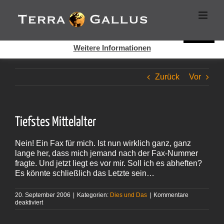
Zum
Cookies helfen auf auf dieser Seite bei der Bereitstellung der
Inhalt
Dienste. Durch die Nutzung dieser Webseite erklären Sie sich
springen
damit einverstanden, dass Cookies gesetzt werden.
Super!
Weitere Informationen
Zurück
Vor
Tiefstes Mittelalter
Nein! Ein Fax für mich. Ist nun wirklich ganz, ganz
lange her, dass mich jemand nach der Fax-Nummer
fragte. Und jetzt liegt es vor mir. Soll ich es abheften?
Es könnte schließlich das Letzte sein…
20. September 2006
|
Kategorien:
Dies und Das
|
Kommentare
für
deaktiviert
Tiefstes
Mittelalter