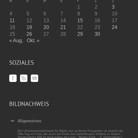
M
D
M
D
F
S
S
1
2
3
4
5
6
7
8
9
10
11
12
13
14
15
16
17
18
19
20
21
22
23
24
25
26
27
28
29
30
« Aug.
Okt. »
SOZIALES
BILDNACHWEIS
Allgemeines
Der Urheberrechtshinweis für Bilder von anderen Fotografen ist sowohl als
Title-Tag am Foto wie auch am Ende des betreffenden Artikels zu finden.
Verwendetes Bild im terra-gallus.de-Logo: "Mutter Erde" - S. Hofschläger /