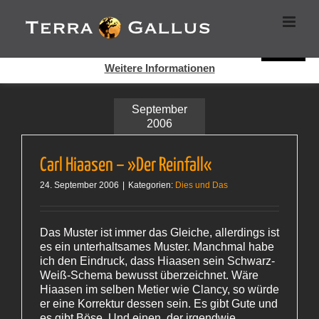
Zum
Cookies helfen auf auf dieser Seite bei der Bereitstellung der
Inhalt
Dienste. Durch die Nutzung dieser Webseite erklären Sie sich
springen
damit einverstanden, dass Cookies gesetzt werden.
Super!
Weitere Informationen
September
2006
Carl Hiaasen – »Der Reinfall«
24. September 2006
|
Kategorien:
Dies und Das
Das Muster ist immer das Gleiche, allerdings ist
es ein unterhaltsames Muster. Manchmal habe
ich den Eindruck, dass Hiaasen sein Schwarz-
Weiß-Schema bewusst überzeichnet. Wäre
Hiaasen im selben Metier wie Clancy, so würde
er eine Korrektur dessen sein. Es gibt Gute und
es gibt Böse. Und einen, der irgendwie