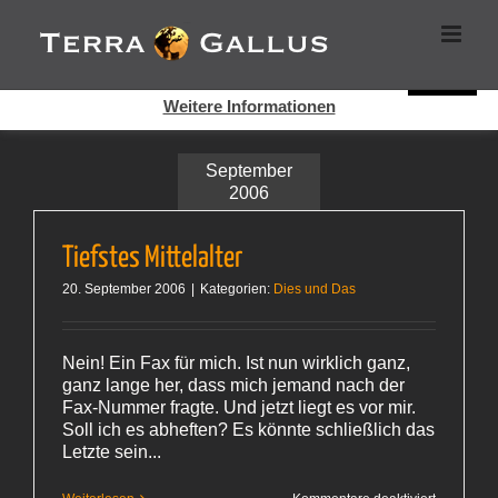
Zum
Cookies helfen auf auf dieser Seite bei der Bereitstellung der
Inhalt
Dienste. Durch die Nutzung dieser Webseite erklären Sie sich
springen
damit einverstanden, dass Cookies gesetzt werden.
Super!
Weitere Informationen
September
2006
Tiefstes Mittelalter
20. September 2006
|
Kategorien:
Dies und Das
Nein! Ein Fax für mich. Ist nun wirklich ganz,
ganz lange her, dass mich jemand nach der
Fax-Nummer fragte. Und jetzt liegt es vor mir.
Soll ich es abheften? Es könnte schließlich das
Letzte sein...