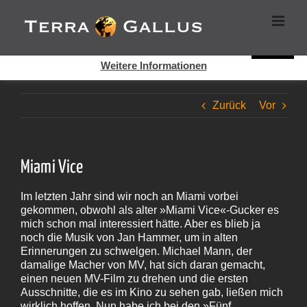
Zum
Cookies helfen auf auf dieser Seite bei der Bereitstellung der
Inhalt
Dienste. Durch die Nutzung dieser Webseite erklären Sie sich
springen
damit einverstanden, dass Cookies gesetzt werden.
Super!
Weitere Informationen
Zurück
Vor
Miami Vice
Im letzten Jahr sind wir noch an Miami vorbei
gekommen, obwohl als alter »Miami Vice«-Gucker es
mich schon mal interessiert hätte. Aber es blieb ja
noch die Musik von Jan Hammer, um in alten
Erinnerungen zu schwelgen. Michael Mann, der
damalige Macher von MV, hat sich daran gemacht,
einen neuen MV-Film zu drehen und die ersten
Ausschnitte, die es im Kino zu sehen gab, ließen mich
wirklich hoffen. Nun habe ich bei den »Fünf