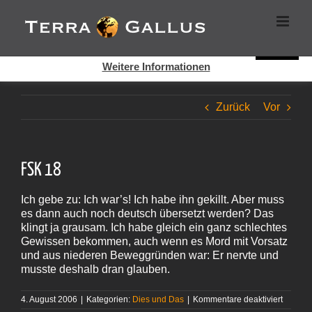
Zum
Cookies helfen auf auf dieser Seite bei der Bereitstellung der
Inhalt
Dienste. Durch die Nutzung dieser Webseite erklären Sie sich
springen
damit einverstanden, dass Cookies gesetzt werden.
Super!
Weitere Informationen
Zurück
Vor
FSK 18
Ich gebe zu: Ich war’s! Ich habe ihn gekillt. Aber muss
es dann auch noch deutsch übersetzt werden? Das
klingt ja grausam. Ich habe gleich ein ganz schlechtes
Gewissen bekommen, auch wenn es Mord mit Vorsatz
und aus niederen Beweggründen war: Er nervte und
musste deshalb dran glauben.
für
4. August 2006
|
Kategorien:
Dies und Das
|
Kommentare deaktiviert
FSK