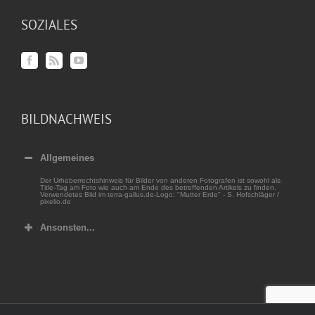
SOZIALES
BILDNACHWEIS
Allgemeines
Der Urheberrechtshinweis für Bilder von anderen Fotografen ist sowohl als
Title-Tag am Foto wie auch am Ende des betreffenden Artikels zu finden.
Verwendetes Bild im terra-gallus.de-Logo: "Mutter Erde" - S. Hofschläger /
pixelio.de
Ansonsten...