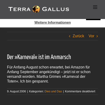
Zum
Cookies helfen auf auf dieser Seite bei der Bereitstellung der
Inhalt
Dienste. Durch die Nutzung dieser Webseite erklären Sie sich
springen
damit einverstanden, dass Cookies gesetzt werden.
Super!
Weitere Informationen
Zurück
Vor
Der »Karneval« ist im Anmarsch
Für Anfang August schon erwartet, bei Amazon für
Anfang September angekündigt – jetzt ist er schon
versandt worden. Martha Grimes »Karneval der
Toten«. Ich bin gespannt.
für
9. August 2006
|
Kategorien:
Dies und Das
|
Kommentare deaktiviert
Der
»Karne
ist