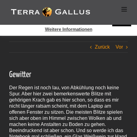
Zum
Cookies helfen auf auf dieser Seite bei der Bereitstellung der
Inhalt
Dienste. Durch die Nutzung dieser Webseite erklären Sie sich
springen
damit einverstanden, dass Cookies gesetzt werden.
Super!
Weitere Informationen
Zurück
Vor
Gewitter
Der Regen ist noch lau, von Abkühlung noch keine
Spur. Aber hier zwei bemerkenswerte Blitze mit
gehörigen Krach gab es hier schon, so dass es mir
nicht länger ratsam scheint, mit dem Laptop am
offenen Fenster zu sitzen. Die meisten Blitze spielen
sich aber oben im Himmel zwischen Wolken ab und
machen keine Anstalten zu Boden zu gehen.
Beeindruckend ist aber schon. Und so werde ich das
Notebook mal schließen, ein Glas Weißwein zur Hand