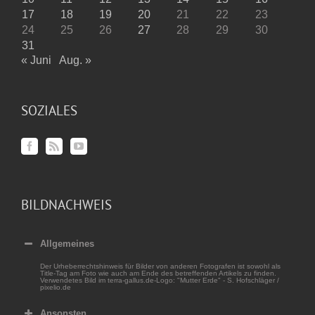
17
18
19
20
21
22
23
24
25
26
27
28
29
30
31
« Juni
Aug. »
SOZIALES
BILDNACHWEIS
Allgemeines
Der Urheberrechtshinweis für Bilder von anderen Fotografen ist sowohl als
Title-Tag am Foto wie auch am Ende des betreffenden Artikels zu finden.
Verwendetes Bild im terra-gallus.de-Logo: "Mutter Erde" - S. Hofschläger /
pixelio.de
Ansonsten...