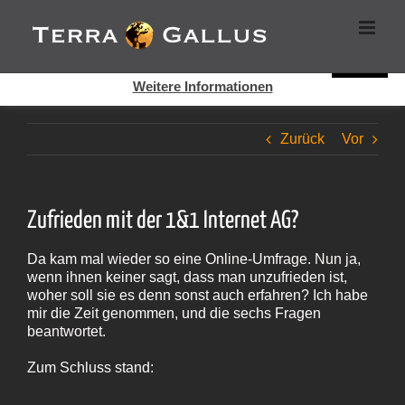
Zum
Cookies helfen auf auf dieser Seite bei der Bereitstellung der
Inhalt
Dienste. Durch die Nutzung dieser Webseite erklären Sie sich
springen
damit einverstanden, dass Cookies gesetzt werden.
Super!
Weitere Informationen
Zurück
Vor
Zufrieden mit der 1&1 Internet AG?
Da kam mal wieder so eine Online-Umfrage. Nun ja,
wenn ihnen keiner sagt, dass man unzufrieden ist,
woher soll sie es denn sonst auch erfahren? Ich habe
mir die Zeit genommen, und die sechs Fragen
beantwortet.
Zum Schluss stand: