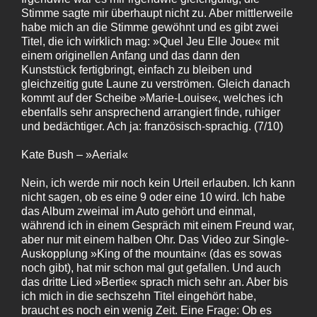
Stimme sagte mir überhaupt nicht zu. Aber mittlerweile
habe mich an die Stimme gewöhnt und es gibt zwei
Titel, die ich wirklich mag: »Quel Jeu Elle Joue« mit
einem originellen Anfang und das dann den
Kunststück fertigbringt, einfach zu bleiben und
gleichzeitig gute Laune zu verströmen. Gleich danach
kommt auf der Scheibe »Marie-Louise«, welches ich
ebenfalls sehr ansprechend arrangiert finde, ruhiger
und bedächtiger. Ach ja: französisch-sprachig. (7/10)
Kate Bush – »Aerial«
Nein, ich werde mir noch kein Urteil erlauben. Ich kann
nicht sagen, ob es eine 9 oder eine 10 wird. Ich habe
das Album zweimal im Auto gehört und einmal,
während ich in einem Gespräch mit einem Freund war,
aber nur mit einem halben Ohr. Das Video zur Single-
Auskopplung »King of the mountain« (das es sowas
noch gibt), hat mir schon mal gut gefallen. Und auch
das dritte Lied »Bertie« sprach mich sehr an. Aber bis
ich mich in die sechszehn Titel eingehört habe,
braucht es noch ein wenig Zeit. Eine Frage: Ob es