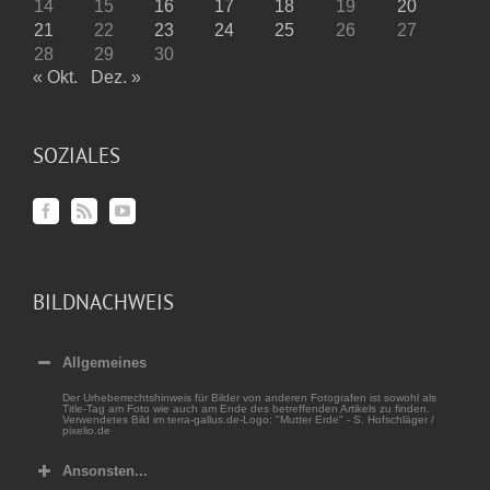
14
15
16
17
18
19
20
21
22
23
24
25
26
27
28
29
30
« Okt.
Dez. »
SOZIALES
BILDNACHWEIS
Allgemeines
Der Urheberrechtshinweis für Bilder von anderen Fotografen ist sowohl als
Title-Tag am Foto wie auch am Ende des betreffenden Artikels zu finden.
Verwendetes Bild im terra-gallus.de-Logo: "Mutter Erde" - S. Hofschläger /
pixelio.de
Ansonsten...