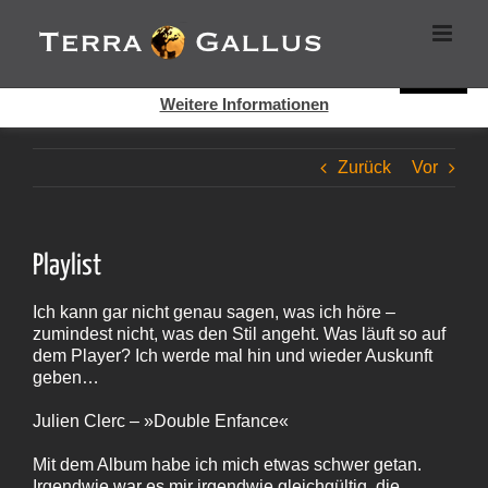
Zum
Cookies helfen auf auf dieser Seite bei der Bereitstellung der
Inhalt
Dienste. Durch die Nutzung dieser Webseite erklären Sie sich
springen
damit einverstanden, dass Cookies gesetzt werden.
Super!
Weitere Informationen
Zurück
Vor
Playlist
Ich kann gar nicht genau sagen, was ich höre –
zumindest nicht, was den Stil angeht. Was läuft so auf
dem Player? Ich werde mal hin und wieder Auskunft
geben…
Julien Clerc – »Double Enfance«
Mit dem Album habe ich mich etwas schwer getan.
Irgendwie war es mir irgendwie gleichgültig, die