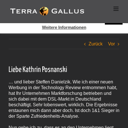
Zum
Cookies helfen auf auf dieser Seite bei der Bereitstellung der
Inhalt
Dienste. Durch die Nutzung dieser Webseite erklären Sie sich
springen
damit einverstanden, dass Cookies gesetzt werden.
Super!
Weitere Informationen
Zurück
Vor
Liebe Kathrin Posnanski
… und lieber Steffen Danielzik. Wie ich einer neuen
Werbung in der Technology Review entnommen habt,
hat Ihr Unternehmen Marktforschung betrieben und
sich dabei mit dem DSL-Markt in Deutschland
beschäftigt. Sehr lobenswert, wirklich. Die Ergebnisse
erstaunen mich dann aber doch. Ist doch 1&1 Sieger in
der Sparte Zufriedenheits-Analyse.
Nun gebe ich zu, dass es an den Unternehmen liegt,