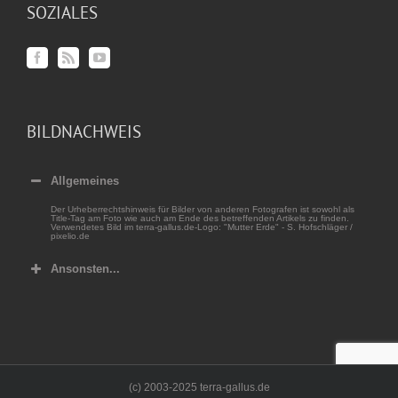
SOZIALES
BILDNACHWEIS
Allgemeines
Der Urheberrechtshinweis für Bilder von anderen Fotografen ist sowohl als
Title-Tag am Foto wie auch am Ende des betreffenden Artikels zu finden.
Verwendetes Bild im terra-gallus.de-Logo: "Mutter Erde" - S. Hofschläger /
pixelio.de
Ansonsten...
(c) 2003-2025 terra-gallus.de