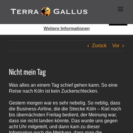
Zum
Cookies helfen auf auf dieser Seite bei der Bereitstellung der
Inhalt
Dienste. Durch die Nutzung dieser Webseite erklären Sie sich
springen
damit einverstanden, dass Cookies gesetzt werden.
Super!
Weitere Informationen
Zurück
Vor
Nicht mein Tag
Was alles an einem Tag schief gehen kann. So eine
Reise nach Köln ist kein Zuckerschlecken.
Gestern morgen war es sehr nebelig. So neblig, dass
die Business-Airline, die die Strecke Köln – Kiel noch
bis übernächsten Freitag bedient, der Meinung war,
dass sie nicht landen könnte. Das wurde uns gegen
acht Uhr mitgeteilt, und dann kam zu dieser
Information noch die Meldung, dass man die