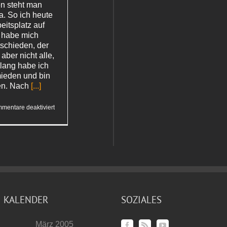
n steht man
. So ich heute
itsplatz auf
h habe mich
tschieden, der
aber nicht alle,
tlang habe ich
ieden und bin
en. Nach
[...]
für
mentare deaktiviert
Ausgeholt
KALENDER
SOZIALES
März 2005