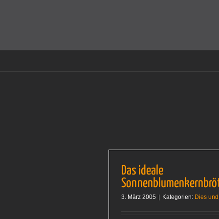
Zum
Inhalt
Cookies helfen auf auf dieser Seite bei der Bereitstellun
springen
Das ideale
Sonnenblumenkernbrö
3. März 2005
|
Kategorien:
Dies und