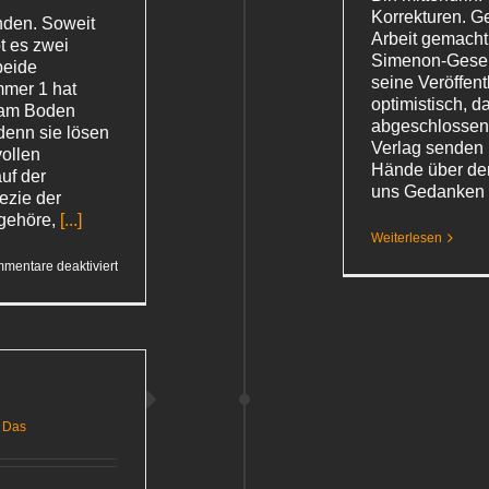
Korrekturen. G
nden. Soweit
Arbeit gemacht
bt es zwei
Simenon-Gesells
beide
seine Veröffent
mmer 1 hat
optimistisch, d
 am Boden
abgeschlossen
 denn sie lösen
Verlag senden k
vollen
Hände über de
uf der
uns Gedanken
ezie der
gehöre,
[...]
Weiterlesen
für
mentare deaktiviert
Das
ideale
Sonnenblumenkernbröttchen
 Das