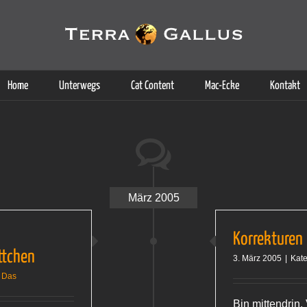
g der Dienste. Durch die Nutzung dieser Webseite erklären Sie sich d
Weitere Informationen
Home
Unterwegs
Cat Content
Mac-Ecke
Kontakt
März 2005
Korrekturen
ttchen
3. März 2005
|
Kate
 Das
Bin mittendrin