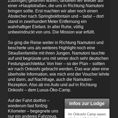
Zubringer) gefahren waren, landeten wir wieder auf
einer »Hauptstraße«, die uns in Richtung Namutoni
bringen sollte. Erst machten wir aber noch einen
Abstecher nach Springbokfontain und – tada! – dort
stand in zweihundert Meter Entfernung ein
wahrhaftiger Elefant. In aller Ruhe, völlig
unbeeindruckt von uns. Die Mission war erfüllt.
So ging die Reise weiter in Richtung Namutoni und
bescherte uns als weiteres Highlight noch eine
Straußenfamilie mit ihren Jungen. Namutoni tauchte
auf und begrüsste uns mit seiner doch sehr deutschen
Festungsarchitektur. Von hier – so der Plan – sollten
wir nach Onkoshi gebracht werden. Das war aber eine
überholte Information, wie mich erst der Voucher lehrte
und dann, auf Nachfrage, auch die Namutoni-
Rezeption. Also ab ins Auto und auf in Richtung
Onkoshi – dem Luxus-Öko-Camp.
Auf der Fahrt dorthin –
Infos zur Lodge
wiederum fast fünfzig
Kilometer – begegnete uns
Im Onkoshi Camp waren
nur ein anderes Fahrzeug.