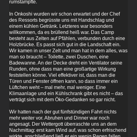
rumstampfte.
In Onkoshi wurden wir schon erwartet und der Chef
des Ressorts begrüsste uns mit Handschlag und
einem kühlen Getränk. Letzteres war besonders
willkommen, da es brüllend heiß war. Das Camp
besteht aus Zelten auf Pfählen, verbunden durch eine
Holzbrücke. Es passt sich gut in die Landschaft ein.
Wir kamen in unser Zelt und man hat in dem alles, was
man so braucht – Toilette, zwei Duschen, eine
Badewanne. An der Decke dreht ein Ventilator seine
Runden, ohne dass man eine großartige Wirkung
feststellen könne. Viel effektiver ist, dass man die
Türen und Fenster öffnen kann, so dass immer ein
Lüftchen weht – mal mehr, mal weniger. Eine
Klimaanlage und ein Kühlschrank gibt es nicht – das
verträgt sich mit dem Öko-Gedanken so gar nicht.
Wir hatten nach der gut fünfstündigen Fahrt nichts
mehr weiter vor. Abruhen und Dinner war noch
angesagt. Der Wettergott überraschte uns an dem
Nachmittag: erst kam Wind auf, was schon erfrischend
wirkte, anschließend ließ er ein wenig Regen fallen.