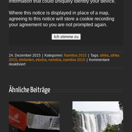
information that could uniquely identify your device.
Where this notice is displayed in place of a map,
agreeing to this notice will store a cookie recording
your agreement so you are not prompted again.
Ich stimme zu
24. Dezember 2015
|
Kategorien:
Namibia 2015
|
Tags:
afrika
,
afrika
2015
,
elefanten
,
etosha
,
namibia
,
namibia 2015
|
Kommentare
für
deaktiviert
Elefanten-
Safari
Ähnliche Beiträge