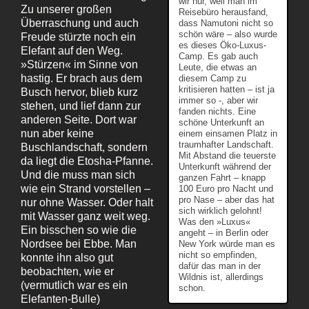
wir nur, weil man im
Zu unserer großen
Reisebüro herausfand,
Überraschung und auch
dass Namutoni nicht so
schön wäre – also wurde
Freude stürzte noch ein
es dieses Öko-Luxus-
Elefant auf den Weg.
Camp. Es gab auch
»Stürzen« im Sinne von
Leute, die etwas an
hastig. Er brach aus dem
diesem Camp zu
kritisieren hatten – ist ja
Busch hervor, blieb kurz
immer so -, aber wir
stehen, und lief dann zur
fanden nichts. Eine
anderen Seite. Dort war
schöne Unterkunft an
nun aber keine
einem einsamen Platz in
traumhafter Landschaft.
Buschlandschaft, sondern
Mit Abstand die teuerste
da liegt die Etosha-Pfanne.
Unterkunft während der
Und die muss man sich
ganzen Fahrt – knapp
wie ein Strand vorstellen –
100 Euro pro Nacht und
pro Nase – aber das hat
nur ohne Wasser. Oder halt
sich wirklich gelohnt!
mit Wasser ganz weit weg.
Was den »Luxus«
Ein bisschen so wie die
angeht – in Berlin oder
Nordsee bei Ebbe. Man
New York würde man es
nicht so empfinden,
konnte ihn also gut
dafür das man in der
beobachten, wie er
Wildnis ist, allerdings
(vermutlich war es ein
schon.
Elefanten-Bulle)