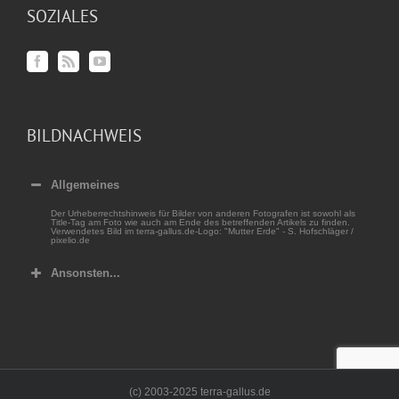
SOZIALES
BILDNACHWEIS
Allgemeines
Der Urheberrechtshinweis für Bilder von anderen Fotografen ist sowohl als
Title-Tag am Foto wie auch am Ende des betreffenden Artikels zu finden.
Verwendetes Bild im terra-gallus.de-Logo: "Mutter Erde" - S. Hofschläger /
pixelio.de
Ansonsten...
(c) 2003-2025 terra-gallus.de