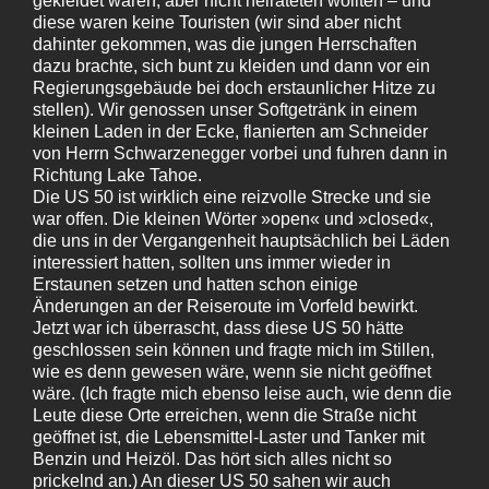
gekleidet waren, aber nicht heirateten wollten – und
diese waren keine Touristen (wir sind aber nicht
dahinter gekommen, was die jungen Herrschaften
dazu brachte, sich bunt zu kleiden und dann vor ein
Regierungsgebäude bei doch erstaunlicher Hitze zu
stellen). Wir genossen unser Softgetränk in einem
kleinen Laden in der Ecke, flanierten am Schneider
von Herrn Schwarzenegger vorbei und fuhren dann in
Richtung Lake Tahoe.
Die US 50 ist wirklich eine reizvolle Strecke und sie
war offen. Die kleinen Wörter »open« und »closed«,
die uns in der Vergangenheit hauptsächlich bei Läden
interessiert hatten, sollten uns immer wieder in
Erstaunen setzen und hatten schon einige
Änderungen an der Reiseroute im Vorfeld bewirkt.
Jetzt war ich überrascht, dass diese US 50 hätte
geschlossen sein können und fragte mich im Stillen,
wie es denn gewesen wäre, wenn sie nicht geöffnet
wäre. (Ich fragte mich ebenso leise auch, wie denn die
Leute diese Orte erreichen, wenn die Straße nicht
geöffnet ist, die Lebensmittel-Laster und Tanker mit
Benzin und Heizöl. Das hört sich alles nicht so
prickelnd an.) An dieser US 50 sahen wir auch