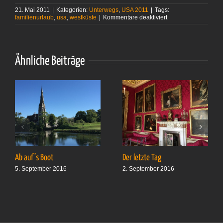
21. Mai 2011
|
Kategorien:
Unterwegs
,
USA 2011
|
Tags:
für
familienurlaub
,
usa
,
westküste
|
Kommentare deaktiviert
Warm,
wärmer,
kalt
Ähnliche Beiträge
Ab auf’s Boot
Der letzte Tag
5. September 2016
2. September 2016