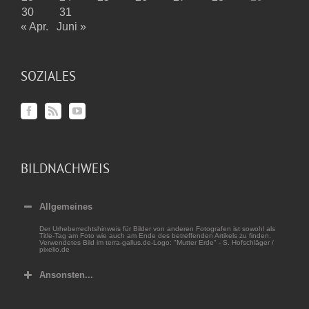
30
31
« Apr.
Juni »
SOZIALES
BILDNACHWEIS
Allgemeines
Der Urheberrechtshinweis für Bilder von anderen Fotografen ist sowohl als
Title-Tag am Foto wie auch am Ende des betreffenden Artikels zu finden.
Verwendetes Bild im terra-gallus.de-Logo: "Mutter Erde" - S. Hofschläger /
pixelio.de
Ansonsten...