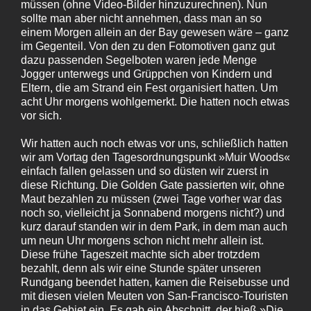
müssen (ohne Video-Bilder hinzuzurechnen). Nun
sollte man aber nicht annehmen, dass man an so
einem Morgen allein an der Bay gewesen wäre – ganz
im Gegenteil. Von den zu den Fotomotiven ganz gut
dazu passenden Segelboten waren jede Menge
Jogger unterwegs und Grüppchen von Kindern und
Eltern, die am Strand ein Fest organisiert hatten. Um
acht Uhr morgens wohlgemerkt. Die hatten noch etwas
vor sich.
Wir hatten auch noch etwas vor uns, schließlich hatten
wir am Vortag den Tagesordnungspunkt »Muir Woods«
einfach fallen gelassen und so düsten wir zuerst in
diese Richtung. Die Golden Gate passierten wir, ohne
Maut bezahlen zu müssen (zwei Tage vorher war das
noch so, vielleicht ja Sonnabend morgens nicht?) und
kurz darauf standen wir in dem Park, in dem man auch
um neun Uhr morgens schon nicht mehr allein ist.
Diese frühe Tageszeit machte sich aber trotzdem
bezahlt, denn als wir eine Stunde später unseren
Rundgang beendet hatten, kamen die Reisebusse und
mit diesen vielen Meuten von San-Francisco-Touristen
in das Gebiet ein. Es gab ein Abschnitt, der hieß »Die