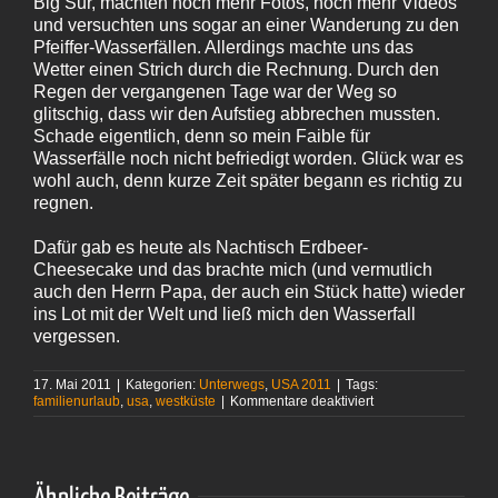
Big Sur, machten noch mehr Fotos, noch mehr Videos
und versuchten uns sogar an einer Wanderung zu den
Pfeiffer-Wasserfällen. Allerdings machte uns das
Wetter einen Strich durch die Rechnung. Durch den
Regen der vergangenen Tage war der Weg so
glitschig, dass wir den Aufstieg abbrechen mussten.
Schade eigentlich, denn so mein Faible für
Wasserfälle noch nicht befriedigt worden. Glück war es
wohl auch, denn kurze Zeit später begann es richtig zu
regnen.
Dafür gab es heute als Nachtisch Erdbeer-
Cheesecake und das brachte mich (und vermutlich
auch den Herrn Papa, der auch ein Stück hatte) wieder
ins Lot mit der Welt und ließ mich den Wasserfall
vergessen.
17. Mai 2011
|
Kategorien:
Unterwegs
,
USA 2011
|
Tags:
für
familienurlaub
,
usa
,
westküste
|
Kommentare deaktiviert
So
viele
Deutsche