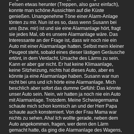
Felsen etwas herunter (Treppen, also ganz einfach),
konnte man schöne Aussichten auf die Küste
genießen. Unangenehme Töne einer Alarm-Anlage
tönten zu mir. Nun ist es so, dass wenn Susann bei
uns (bzw. mir) ist und sie eine Alarmanlage hört, fragt
sie jedes Mal, ob es unsere Alarmanlage wäre. Das
Interessante an der Frage ist, dass wir noch nie ein
Auto mit einer Alarmanlage hatten. Selbst mein kleiner
Peugeot steht, sobald eines dieser lästigen Geräusche
ertönt, in dem Verdacht, Ursache des Lärms zu sein.
Kann er aber gar nicht. Er hat keine Klimaanlage,
keine Sitzheizung, nichts hat dieses Auto, aber es
könnte ja eine Alarmanlage haben. Susann war nun
nicht bei uns und ich hörte eine Alarmanlage. Mich
beschlich aber sofort das dumme Gefühl: Das könnte
unser Auto sein. Nein, wir hatten ja noch nie ein Auto
mit Alarmanlage. Trotzdem. Meine Schwiegermama
schaute mich schon komisch an und der Herr Papa
schaute auch konsterniert. Von der Frau Mama war
nichts zu sehen. Aha! Ich wollte gerade, neben dem
Auto angekommen, fragen, wer denn den Lärm
gemacht hatte, da ging die Alarmanlage des Wagens,