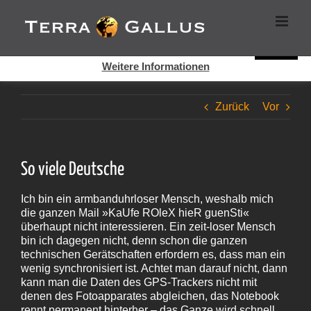
Zum
Cookies helfen auf auf dieser Seite bei der Bereitstellung der
Inhalt
Dienste. Durch die Nutzung dieser Webseite erklären Sie sich
springen
damit einverstanden, dass Cookies gesetzt werden.
Super!
Weitere Informationen
Zurück
Vor
So viele Deutsche
Ich bin ein armbanduhrloser Mensch, weshalb mich
die ganzen Mail »KaUfe ROleX hieR guenSti«
überhaupt nicht interessieren. Ein zeit-loser Mensch
bin ich dagegen nicht, denn schon die ganzen
technischen Gerätschaften erfordern es, dass man ein
wenig synchronisiert ist. Achtet man darauf nicht, dann
kann man die Daten des GPS-Trackers nicht mit
denen des Fotoapparates abgleichen, das Notebook
rennt permanent hinterher – das Ganze wird schnell