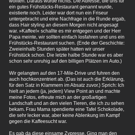
wollten. Daraus wurde nichts. Die Adresse, die uns für
ein gutes Frühstücks-Restaurant genannt wurde,
existierte noch. Leider war dort nun ein Friseur
untergebracht und eine Nachfrage in die Runde ergab,
dass Hair styling an diesem Morgen nicht angesagt
war. »Kaffee!« schallte es mir entgegen und der Herr
Papa meinte, wir sollten einfach losfahren und uns ein
Frühstücks-Restaurant suchen. (Ende der Geschichte:
Zweieinhalb Stunden später hatten wir unser
Frühstück schon. Die letzte halbe Stunde war es aber
schon sehr unruhig auf den billigen Plätzen im Auto.)
Wir gelangten auf den 17-Mile-Drive und fuhren den
auch hochkonzentriert ab. (Das ist auch die Erklärung,
für den Satz in Klammern im Absatz zuvor.) Sprich: Ich
hielt an jedem (ja, jedem) View Point an und machte
meine Fotos, erfreute mich an der großartigen
Landschaft und an den vielen Tieren, die ich zu sehen
bekam. Frau Mama spendierte eine Tafel Schokolade,
die sehr lecker war, aber keine Ablenkung im Kampf
gegen die Kaffeesucht war.
Es gab da diese einsame Zypresse. Ging man den