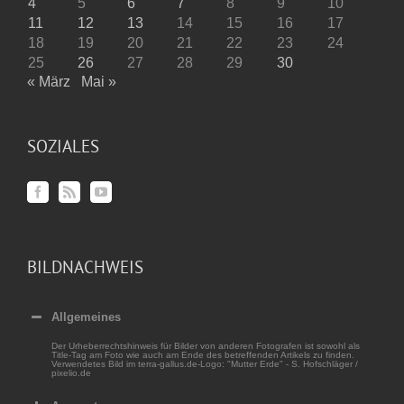
4
5
6
7
8
9
10
11
12
13
14
15
16
17
18
19
20
21
22
23
24
25
26
27
28
29
30
« März
Mai »
SOZIALES
BILDNACHWEIS
Allgemeines
Der Urheberrechtshinweis für Bilder von anderen Fotografen ist sowohl als
Title-Tag am Foto wie auch am Ende des betreffenden Artikels zu finden.
Verwendetes Bild im terra-gallus.de-Logo: "Mutter Erde" - S. Hofschläger /
pixelio.de