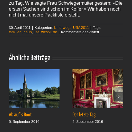
zu Tag. Wie sagte Frau Schwiegermutter gestern: »Die
ersten Sachen sind schon im Koffer.« Wir haben noch
nicht mal unsere Packliste erstellt.
30. April 2011
|
Kategorien:
Unterwegs
,
USA 2011
|
Tags:
für
familienurlaub
,
usa
,
westküste
|
Kommentare deaktiviert
Sorgen?
Ach nein!
Ähnliche Beiträge
Ab auf’s Boot
Der letzte Tag
5. September 2016
2. September 2016