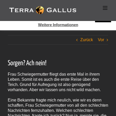
Zum
Cookies helfen auf auf dieser Seite bei der Bereitstellung der
Inhalt
Dienste. Durch die Nutzung dieser Webseite erklären Sie sich
springen
damit einverstanden, dass Cookies gesetzt werden.
Super!
Weitere Informationen
Zurück
Vor
Sorgen? Ach nein!
Frau Schwiegermutter fliegt das erste Mal in ihrem
Leben. Somit ist es auch die erste Reise über den
Teich. Grund für Aufregung ist also genügend
vorhanden. Aber wir lassen uns nicht wild machen.
Eine Bekannte fragte mich neulich, wie wir es denn
schaffen, Frau Schwiegermutter von all den schlechten
Nachrichten fernzuhalten. Welchen schlechten
Nachrichten, fragte ich zurück? Nun ja, meinte sie, die