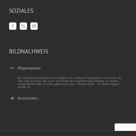
SOZIALES
BILDNACHWEIS
Allgemeines
Der Urheberrechtshinweis für Bilder von anderen Fotografen ist sowohl als
Title-Tag am Foto wie auch am Ende des betreffenden Artikels zu finden.
Verwendetes Bild im terra-gallus.de-Logo: "Mutter Erde" - S. Hofschläger /
pixelio.de
Ansonsten...