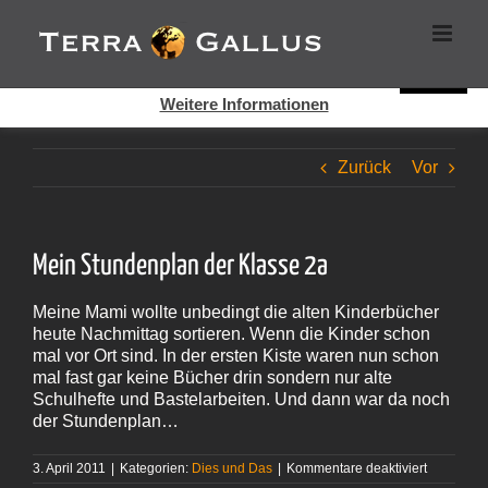
Zum
Cookies helfen auf auf dieser Seite bei der Bereitstellung der
Inhalt
Dienste. Durch die Nutzung dieser Webseite erklären Sie sich
springen
damit einverstanden, dass Cookies gesetzt werden.
Super!
Weitere Informationen
Zurück
Vor
Mein Stundenplan der Klasse 2a
Meine Mami wollte unbedingt die alten Kinderbücher
heute Nachmittag sortieren. Wenn die Kinder schon
mal vor Ort sind. In der ersten Kiste waren nun schon
mal fast gar keine Bücher drin sondern nur alte
Schulhefte und Bastelarbeiten. Und dann war da noch
der Stundenplan…
für
3. April 2011
|
Kategorien:
Dies und Das
|
Kommentare deaktiviert
Mein