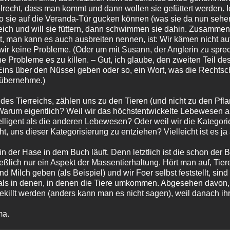
elrecht, dass man kommt und dann wollen sie gefüttert werden. 
o sie auf die Veranda-Tür gucken können (was sie da nun sehen,
h und will sie füttern, dann schwimmen sie dahin. Zusammeng
, man kann es auch ausbreiten nennen, ist: Wir kämen nicht au
 wir keine Probleme. (Oder um mit Susann, der Anglerin zu spre
e Probleme es zu killen. – Gut, ich glaube, den zweiten Teil des
Eins über den Nüssel geben oder so, ein Wort, was die Rechtschr
 übernehme.)
 des Tierreichs, zählen uns zu den Tieren (und nicht zu den Pfla
 Warum eigentlich? Weil wir das höchstentwickelte Lebewesen au
ntelligent als die anderen Lebewesen? Oder weil wir die Kategor
t, uns dieser Kategorisierung zu entziehen? Vielleicht ist es 
hin der Hase in dem Buch läuft. Denn letztlich ist die schon der
eßlich nur ein Aspekt der Massentierhaltung. Hört man auf, Tie
und Milch geben (als Beispiel) und wir Foer selbst feststellt, s
 als in denen, in denen die Tiere umkommen. Abgesehen davon, 
llt werden (anders kann man es nicht sagen), weil danach ihre 
ma.