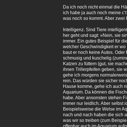
Da ich noch nicht einmal die Hä
ich habe ja auch noch meine c’t
was noch so kommt. Aber zwei
Intelligenz. Sind Tiere intellig
her geht und sagt: »Nein, sie si
immer. Ein gutes Beispiel für d
welcher Geschwindigkeit er wo s
baut er noch keine Autos. Oder
schmusig und kuschelig (zuminde
Katzen zu füttern (gut, sie ma
ihnen Trillerpfeifen geben, sie 
gehe ich morgens normalerweise
rein. Das würden sie sicher no
Hause komme, gehe ich auch ni
Aquarium. Da können die Fische
habe. Aber ansonsten stehen Fis
immer nur leidlich. Aber selbst 
Beispielsweise die Welse im A
nach und nach haben die sich 
was wir so treiben (zum Beispie
offenbar auch im Aquarium aufg