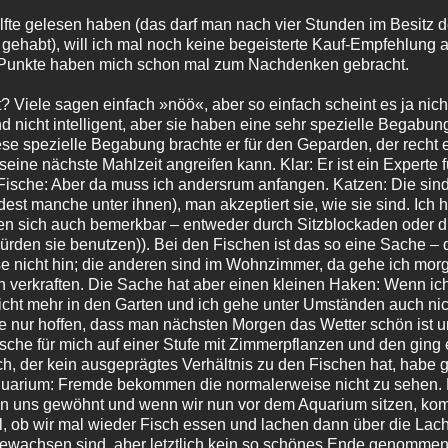
lfte gelesen haben (das darf man nach vier Stunden im Besitz 
 gehabt), will ich mal noch keine begeisterte Kauf-Empfehlung 
 Punkte haben mich schon mal zum Nachdenken gebracht.
ent? Viele sagen einfach »nöö«, aber so einfach scheint es ja nic
nd nicht intelligent, aber sie haben eine sehr spezielle Begabu
iese spezielle Begabung brachte er für den Geparden, der recht 
eine nächste Mahlzeit angreifen kann. Klar: Er ist ein Experte 
 Fische: Aber da muss ich andersrum anfangen. Katzen: Die sind
st manche unter ihnen), man akzeptiert sie, wie sie sind. Ich 
chen sich auch bemerkbar – entweder durch Sitzblockaden oder
würden sie benutzen)). Bei den Fischen ist das so eine Sache – 
 nicht hin; die anderen sind im Wohnzimmer, da gehe ich mor
ch verkraften. Die Sache hat aber einen kleinen Haken: Wenn i
cht mehr in den Garten und ich gehe unter Umständen auch ni
 nur hoffen, dass man nächsten Morgen das Wetter schön ist u
che für mich auf einer Stufe mit Zimmerpflanzen und den ging e
ich, der kein ausgeprägtes Verhältnis zu den Fischen hat, habe g
quarium: Fremde bekommen die normalerweise nicht zu sehen. D
an uns gewöhnt und wenn wir nun vor dem Aquarium sitzen, ko
l, ob wir mal wieder Fisch essen und lachen dann über die Lach
ewachsen sind, aber letztlich kein so schönes Ende genommen 