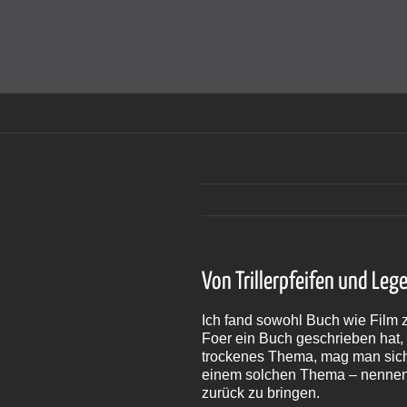
Zum
Inhalt
Cookies helfen auf auf dieser Seite bei der Bereitstellun
springen
Von Trillerpfeifen und Le
Ich fand sowohl Buch wie Film z
Foer ein Buch geschrieben hat, 
trockenes Thema, mag man sich
einem solchen Thema – nennen 
zurück zu bringen.