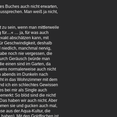
des Buches auch nicht erwarten,
aussprechen. Man weiß ja nicht,
ht zu sein, wenn man mittlerweile
ng für…« … ja, für was auch
exakt abschätzen kann, mit
für Geschwindigkeit, deshalb
 niedlich, manchmal nervig,
habe noch nie vergessen, die
 durch Geräusch (würde man
die einen sind im Garten, da
gens normalerweise auch nicht
ch abends im Dunkeln nach
cht in das Wohnzimmer mit dem
nd ich ein schlechtes Gewissen
s bei mir als Single auch
emerkt: So blöd sind die nicht!
as haben wir auch nicht. Aber
mmen sie und gucken auch mal,
se aus der Aqua-Kultur, die
haben). Mit den Goldfischen ist