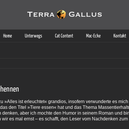
g der Dienste. Durch die Nutzung dieser Webseite erklären Sie sich d
Weitere Informationen
Home
Unterwegs
Cat Content
Mac-Ecke
Kontakt
gehennen
u »Alles ist erleuchtet« grandios, insofern verwunderte es mich
das den Titel »Tiere essen« hat und das Thema Massentierhaltu
 denken, aber ich mochte den Humor in seinem Roman und bin 
wir es mal ernst – es schafft, den Leser vom Nachdenken zu