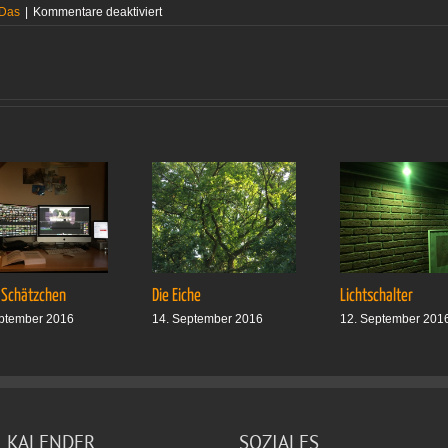
für
 Das
|
Kommentare deaktiviert
Von
Trillerpfeifen
und
Legehennen
 Schätzchen
Die Eiche
Lichtschalter
ptember 2016
14. September 2016
12. September 201
KALENDER
SOZIALES