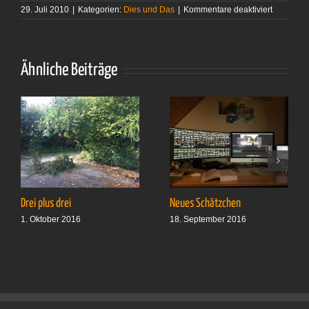
für
29. Juli 2010
|
Kategorien:
Dies und Das
|
Kommentare deaktiviert
Wenn
man
vor
dem
Chef knie
Ähnliche Beiträge
Drei plus drei
Neues Schätzchen
1. Oktober 2016
18. September 2016