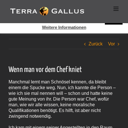
Zum
Cookies helfen auf auf dieser Seite bei der Bereitstellung der
Inhalt
Dienste. Durch die Nutzung dieser Webseite erklären Sie sich
springen
damit einverstanden, dass Cookies gesetzt werden.
Super!
Weitere Informationen
Zurück
Vor
Wenn man vor dem Chef kniet
Manchmal lernt man Schnösel kennen, da bleibt
einem die Spucke weg. Nun, ich kannte die Person –
wie ich sie mal nennen will – schon und hatte keine
gute Meinung von ihr. Die Person war Chef, wofür
man, wie wir alle wissen, keine moralische
Qualifikationen benötigt. Es hilft, ist aber nicht
zwingend notwendig.
Ich kam mit einem seiner Angestellten in den Raum