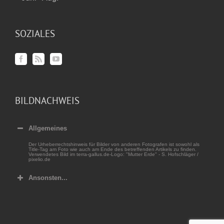
SOZIALES
BILDNACHWEIS
Allgemeines
Der Urheberrechtshinweis für Bilder von anderen Fotografen ist sowohl als
Title-Tag am Foto wie auch am Ende des betreffenden Artikels zu finden.
Verwendetes Bild im terra-gallus.de-Logo: "Mutter Erde" - S. Hofschläger /
pixelio.de
Ansonsten...