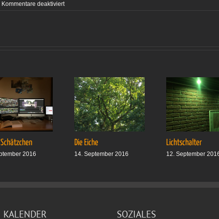
für
Kommentare deaktiviert
Spass
an
der
Fleischtheke
 Schätzchen
Die Eiche
Lichtschalter
ptember 2016
14. September 2016
12. September 201
KALENDER
SOZIALES