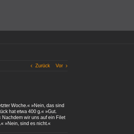
amit einverstanden, dass Cookies gesetzt werden.
Super!
Zurück
Vor
etzter Woche.« »Nein, das sind
ück hat etwa 400 g.« »Gut.
 Nachdem wir uns auf ein Filet
« »Nein, sind es nicht.«