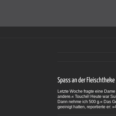
Zum
Inhalt
Cookies helfen auf auf dieser Seite bei der Bereitstellun
springen
Spass an der Fleischtheke
Letzte Woche fragte eine Dame 
andere.« Touché! Heute war Sus
Dann nehme ich 500 g.« Das Ges
geeinigt hatten, reportierte er