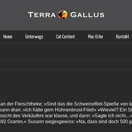
g der Dienste. Durch die Nutzung dieser Webseite erklären Sie sich d
Weitere Informationen
Home
Unterwegs
Cat Content
Mac-Ecke
Kontakt
an der Fleischtheke: »Sind das die Schweinefilet-Spieße von l
ann dran: »Ich hätte gern Hühnenbrust-Filet!« »Wieviel? Ein St
icht des Verkäufers war klasse, und dann: »Sagte ich nicht…«
: »492 Gramm.« Susann siegesgewiss: »Na, dass sind doch 500 g.